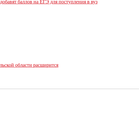
обавят баллов на ЕГЭ для поступления в вуз
льской области расширится