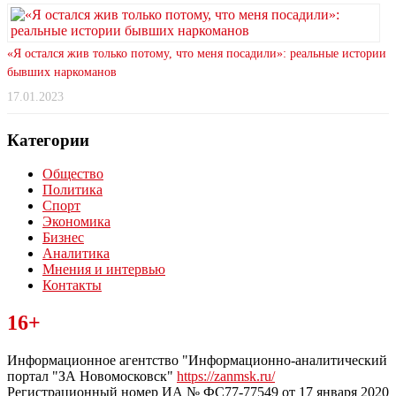
«Я остался жив только потому, что меня посадили»: реальные истории
бывших наркоманов
17.01.2023
Категории
Общество
Политика
Спорт
Экономика
Бизнес
Аналитика
Мнения и интервью
Контакты
Читайте последние новости дня в Тульской области на сайте
16+
“ЗаНовомосковск”
Информационное агентство "Информационно-аналитический
портал "ЗА Новомосковск"
https://zanmsk.ru/
Регистрационный номер ИА № ФС77-77549 от 17 января 2020