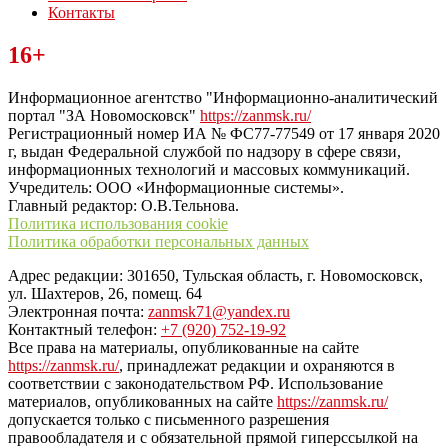
Контакты
Читайте последние новости дня в Тульской области на сайте
16+
“ЗаНовомосковск”
Информационное агентство "Информационно-аналитический
портал "ЗА Новомосковск"
https://zanmsk.ru/
Регистрационный номер ИА № ФС77-77549 от 17 января 2020
г, выдан Федеральной службой по надзору в сфере связи,
информационных технологий и массовых коммуникаций.
Учредитель: ООО «Информационные системы».
Главный редактор: О.В.Тельнова.
Политика использования cookie
Политика обработки персональных данных
Адрес редакции: 301650, Тульская область, г. Новомосковск,
ул. Шахтеров, 26, помещ. 64
Электронная почта:
zanmsk71@yandex.ru
Контактный телефон:
+7 (920) 752-19-92
Все права на материалы, опубликованные на сайте
https://zanmsk.ru/
, принадлежат редакции и охраняются в
соответствии с законодательством РФ. Использование
материалов, опубликованных на сайте
https://zanmsk.ru/
допускается только с письменного разрешения
правообладателя и с обязательной прямой гиперссылкой на