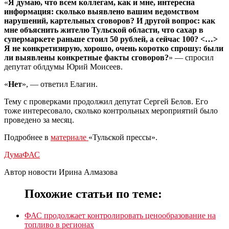
«
Я думаю, что всем коллегам, как и мне, интересна
информация: сколько выявлено вашим ведомством
нарушений, картельных сговоров? И другой вопрос: как
мне объяснить жителю Тульской области, что сахар в
супермаркете раньше стоил 50 рублей, а сейчас 100? <…>
Я не конкретизирую, хорошо, очень коротко спрошу: были
ли выявлены конкретные факты сговоров?
» — спросил
депутат облдумы Юрий Моисеев.
«
Нет
», — ответил Елагин.
Тему с проверками продолжил депутат Сергей Белов. Его
тоже интересовало, сколько контрольных мероприятий было
проведено за месяц.
Подробнее в
материале
«Тульской прессы».
Дума
ФАС
Автор новости Ирина Алмазова
Похожие статьи по теме:
ФАС продолжает контролировать ценообразование на
топливо в регионах