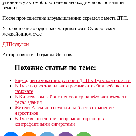
угнанному автомобилю теперь необходим дорогостоящий
ремонт.
После происшествия злоумышленник скрылся с места ДТП.
Уголовное дело будет рассматриваться в Суворовском
межрайонном суде.
ДТП
суд
угон
Автор новости Людмила Иванова
Похожие статьи по теме:
Еще один самокатчик устроил ДТП в Тульской области
В Туле подросток на электросамокате сбил ребенка на
самокате
В Киреевском районе пенсионер на «Форде» въехал в
фасад здания
Жителя Алексина осудили на 5 лет за хранение
наркотиков
В Туле вынесен приговор банде торговцев
контрафактными сигаретами