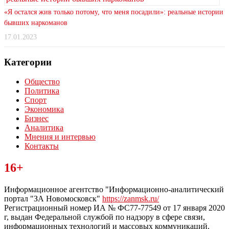
«Я остался жив только потому, что меня посадили»: реальные истории
бывших наркоманов
17.01.2023
Категории
Общество
Политика
Спорт
Экономика
Бизнес
Аналитика
Мнения и интервью
Контакты
Читайте последние новости дня в Тульской области на сайте
16+
“ЗаНовомосковск”
Информационное агентство "Информационно-аналитический
портал "ЗА Новомосковск"
https://zanmsk.ru/
Регистрационный номер ИА № ФС77-77549 от 17 января 2020
г, выдан Федеральной службой по надзору в сфере связи,
информационных технологий и массовых коммуникаций.