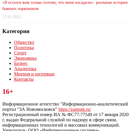
«Я остался жив только потому, что меня посадили»: реальные истории
бывших наркоманов
17.01.2023
Категории
Общество
Политика
Спорт
Экономика
Бизнес
Аналитика
Мнения и интервью
Контакты
Читайте последние новости дня в Тульской области на сайте
16+
“ЗаНовомосковск”
Информационное агентство "Информационно-аналитический
портал "ЗА Новомосковск"
https://zanmsk.ru/
Регистрационный номер ИА № ФС77-77549 от 17 января 2020
г, выдан Федеральной службой по надзору в сфере связи,
информационных технологий и массовых коммуникаций.
Учредитель: ООО «Информационные системы».