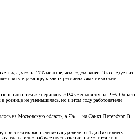
е труда, что на 17% меньше, чем годом ранее. Это следует из
ные платы в рознице, в каких регионах самые высокие
сравнению с тем же периодом 2024 уменьшился на 19%. Однако
 в рознице не уменьшилась, но в этом году работодатели
лось на Московскую область, а 7% — на Санкт-Петербург. В
, при этом нормой считается уровень от 4 до 8 активных
ирах, где на одно рабочее предложение приходится лишь