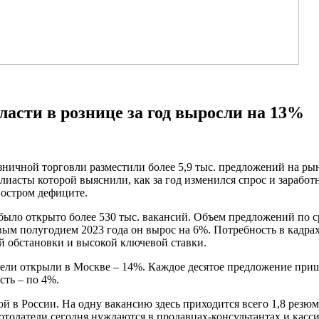
асти в рознице за год выросли на 13%
ничной торговли разместили более 5,9 тыс. предложений на рынк
иасты которой выяснили, как за год изменился спрос и заработ
 остром дефиците.
 было открыто более 530 тыс. вакансий. Объем предложений по 
вым полугодием 2023 года он вырос на 6%. Потребность в кадрах
й обстановки и высокой ключевой ставки.
ели открыли в Москве – 14%. Каждое десятое предложение приш
сть – по 4%.
й в России. На одну вакансию здесь приходится всего 1,8 резюме
ботодатели сегодня нуждаются в продавцах-консультантах и касс