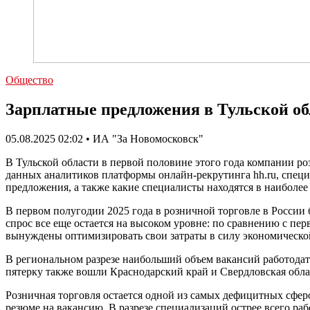
Общество
Зарплатные предложения в Тульской обл
05.08.2025 02:02 • ИА "За Новомосковск"
В Тульской области в первой половине этого года компании роз
данных аналитиков платформы онлайн-рекрутинга hh.ru, специл
предложения, а также какие специалисты находятся в наиболее
В первом полугодии 2025 года в розничной торговле в России
спрос все еще остается на высоком уровне: по сравнению с пер
вынуждены оптимизировать свои затраты в силу экономическо
В региональном разрезе наибольший объем вакансий работодат
пятерку также вошли Краснодарский край и Свердловская обла
Розничная торговля остается одной из самых дефицитных сферо
резюме на вакансию. В разрезе специализаций острее всего ра