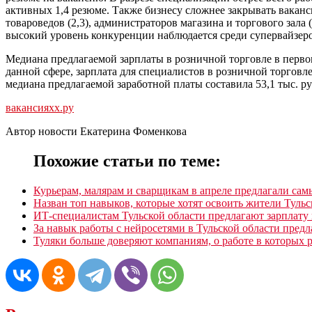
активных 1,4 резюме. Также бизнесу сложнее закрывать ваканси
товароведов (2,3), администраторов магазина и торгового зала
высокий уровень конкуренции наблюдается среди супервайзеров 
Медиана предлагаемой зарплаты в розничной торговле в первом
данной сфере, зарплата для специалистов в розничной торговле
медиана предлагаемой заработной платы составила 53,1 тыс. ру
вакансия
хх.ру
Автор новости Екатерина Фоменкова
Похожие статьи по теме:
Курьерам, малярам и сварщикам в апреле предлагали сам
Назван топ навыков, которые хотят освоить жители Тульс
ИТ-специалистам Тульской области предлагают зарплату 
За навык работы с нейросетями в Тульской области предл
Туляки больше доверяют компаниям, о работе в которых 