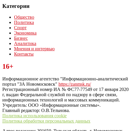
Категории
Общество
Политика
Спорт
Экономика
Бизнес
Аналитика
Мнения и интервью
Контакты
Читайте последние новости дня в Тульской области на сайте
16+
“ЗаНовомосковск”
Информационное агентство "Информационно-аналитический
портал "ЗА Новомосковск"
https://zanmsk.ru/
Регистрационный номер ИА № ФС77-77549 от 17 января 2020
г, выдан Федеральной службой по надзору в сфере связи,
информационных технологий и массовых коммуникаций.
Учредитель: ООО «Информационные системы».
Главный редактор: О.В.Тельнова.
Политика использования cookie
Политика обработки персональных данных
Адрес редакции: 301650, Тульская область, г. Новомосковск,