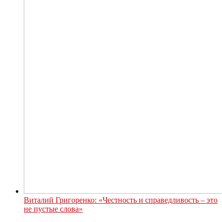
Виталий Григоренко: «Честность и справедливость – это
не пустые слова»