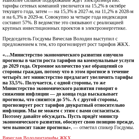
Наиболее сильное подорожание ждет электроэнергию:
тарифы сетевых компаний увеличатся на 15,2% в октябре
текущего года, затем — на 15,3% в 2027-м, на 11,2% в 2028-м
и на 6,3% в 2029-м. Совокупно за четыре года индексация
составит 57%. В ведомстве это связывают с реализацией
крупных инвестиционных проектов в электроэнергетике.
Председатель Госдумы Вячеслав Володин выступил с
предложением к тем, кто прогнозирует рост тарифов ЖКХ.
«…Министерство экономического развития озвучило
прогнозы в части роста тарифов на коммунальные услуги
до 2029 года. Огромное количество уже обращений со
стороны граждан, потому что в этом прогнозе в течение
четырёх лет министерство предлагает увеличить тарифы
на 33,5%. Получается, с одной стороны, то же
Министерство экономического развития говорит о
снижении инфляции — до конца года высказывает
прогнозы, что снизится до 5%. А с другой стороны,
прогнозирует рост тарифов двукратный относительно
инфляции. Мы не можем с этим с вами согласиться.
Поэтому давайте обсуждать. Пусть придёт министр
экономического развития, обоснует свою позицию прежде,
чем выносит такие прогнозы»
, — отметил спикер Госдумы.
Вячеслав Володин
тарифы ЖКХ