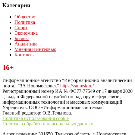
Категории
Общество
Политика
Спорт
Экономика
Бизнес
Аналитика
Мнения и интервью
Контакты
Читайте последние новости дня в Тульской области на сайте
16+
“ЗаНовомосковск”
Информационное агентство "Информационно-аналитический
портал "ЗА Новомосковск"
https://zanmsk.ru/
Регистрационный номер ИА № ФС77-77549 от 17 января 2020
г, выдан Федеральной службой по надзору в сфере связи,
информационных технологий и массовых коммуникаций.
Учредитель: ООО «Информационные системы».
Главный редактор: О.В.Тельнова.
Политика использования cookie
Политика обработки персональных данных
Адрес редакции: 301650, Тульская область, г. Новомосковск,