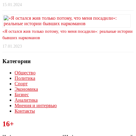
15.01.2024
«Я остался жив только потому, что меня посадили»: реальные истории
бывших наркоманов
17.01.2023
Категории
Общество
Политика
Спорт
Экономика
Бизнес
Аналитика
Мнения и интервью
Контакты
Читайте последние новости дня в Тульской области на сайте
16+
“ЗаНовомосковск”