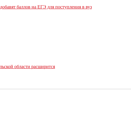
обавят баллов на ЕГЭ для поступления в вуз
льской области расширится