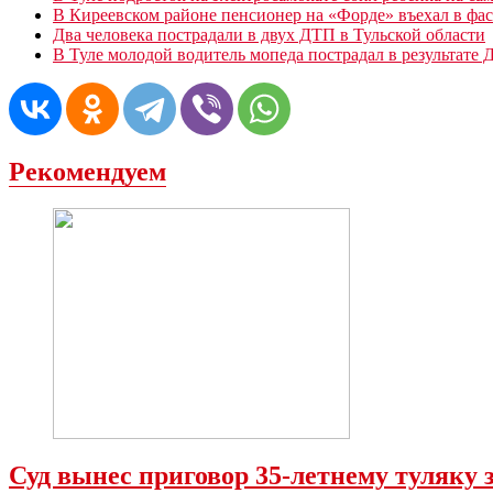
В Киреевском районе пенсионер на «Форде» въехал в фас
Два человека пострадали в двух ДТП в Тульской области
В Туле молодой водитель мопеда пострадал в результате
Рекомендуем
Суд вынес приговор 35-летнему туляку 