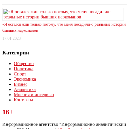
«Я остался жив только потому, что меня посадили»: реальные истории
бывших наркоманов
17.01.2023
Категории
Общество
Политика
Спорт
Экономика
Бизнес
Аналитика
Мнения и интервью
Контакты
Читайте последние новости дня в Тульской области на сайте
16+
“ЗаНовомосковск”
Информационное агентство "Информационно-аналитический