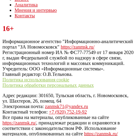
Аналитика
Мнения и интервью
Контакты
Читайте последние новости дня в Тульской области на сайте
16+
“ЗаНовомосковск”
Информационное агентство "Информационно-аналитический
портал "ЗА Новомосковск"
https://zanmsk.ru/
Регистрационный номер ИА № ФС77-77549 от 17 января 2020
г, выдан Федеральной службой по надзору в сфере связи,
информационных технологий и массовых коммуникаций.
Учредитель: ООО «Информационные системы».
Главный редактор: О.В.Тельнова.
Политика использования cookie
Политика обработки персональных данных
Адрес редакции: 301650, Тульская область, г. Новомосковск,
ул. Шахтеров, 26, помещ. 64
Электронная почта:
zanmsk71@yandex.ru
Контактный телефон:
+7 (920) 752-19-92
Все права на материалы, опубликованные на сайте
https://zanmsk.ru/
, принадлежат редакции и охраняются в
соответствии с законодательством РФ. Использование
материалов, опубликованных на сайте
https://zanmsk.ru/