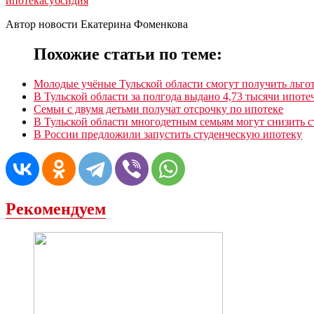
ипотека
субсидия
Автор новости Екатерина Фоменкова
Похожие статьи по теме:
Молодые учёные Тульской области смогут получить льг
В Тульской области за полгода выдано 4,73 тысячи ипот
Семьи с двумя детьми получат отсрочку по ипотеке
В Тульской области многодетным семьям могут снизить с
В России предложили запустить студенческую ипотеку
Рекомендуем