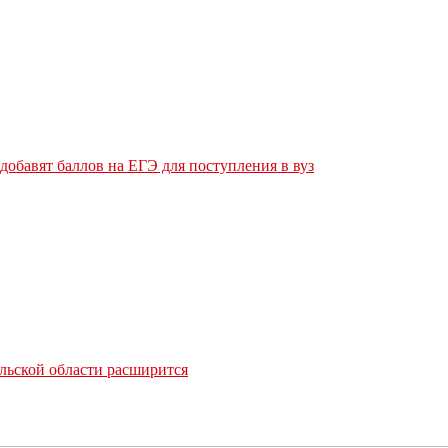
обавят баллов на ЕГЭ для поступления в вуз
льской области расширится