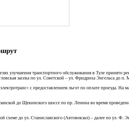
ршрут
целях улучшения транспортного обслуживания в Туле принято р
гловская засека по ул. Советской – ул. Фридриха Энгельса до п.
лектротранс» с предоставлением льгот по оплате проезда. На ма
Рязанской до Щекинского шоссе по пр. Ленина во время проведе
схеме до ул. Станиславского (Автовокзал) – далее по ул. Ф. Э