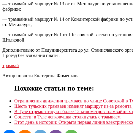
— трамвайный маршрут № 13 от ст. Металлург по установленной 
фабрики;
— трамвайный маршрут № 14 от Кондитерской фабрики по устан
ст. Металлург;
— трамвайный маршрут № 1 от Щегловской засеки по установлен
Штыковой.
Дополнительно от Педуниверситета до ул. Станиславского орган
Проезд без взимания платы.
трамвай
Автор новости Екатерина Фоменкова
Похожие статьи по теме:
Ограничения движения трамваев по улице Советской в Т
Шесть тульских трамваев изменят маршрут из-за ремонта
В Туле отремонтируют более 12 километров трамвайных 
Соцсети: в Туле легковушка столкнулась с трамваем
Этот день в истории: Открыта первая линия электрическо