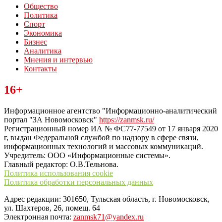
Общество
Политика
Спорт
Экономика
Бизнес
Аналитика
Мнения и интервью
Контакты
Читайте последние новости дня в Тульской области на сайте
16+
“ЗаНовомосковск”
Информационное агентство "Информационно-аналитический
портал "ЗА Новомосковск"
https://zanmsk.ru/
Регистрационный номер ИА № ФС77-77549 от 17 января 2020
г, выдан Федеральной службой по надзору в сфере связи,
информационных технологий и массовых коммуникаций.
Учредитель: ООО «Информационные системы».
Главный редактор: О.В.Тельнова.
Политика использования cookie
Политика обработки персональных данных
Адрес редакции: 301650, Тульская область, г. Новомосковск,
ул. Шахтеров, 26, помещ. 64
Электронная почта:
zanmsk71@yandex.ru