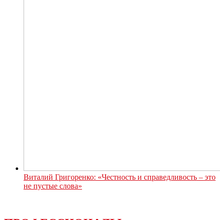
Виталий Григоренко: «Честность и справедливость – это
не пустые слова»