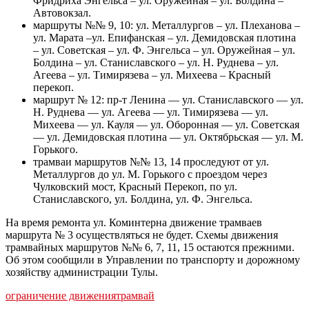
Фридриха Энгельса – ул. Оружейная – ул. Болдина –
Автовокзал.
маршруты №№ 9, 10: ул. Металлургов – ул. Плеханова –
ул. Марата –ул. Епифанская – ул. Демидовская плотина
– ул. Советская – ул. Ф. Энгельса – ул. Оружейная – ул.
Болдина – ул. Станиславского – ул. Н. Руднева – ул.
Агеева – ул. Тимирязева – ул. Михеева – Красный
перекоп.
маршрут № 12: пр-т Ленина — ул. Станиславского — ул.
Н. Руднева — ул. Агеева — ул. Тимирязева — ул.
Михеева — ул. Кауля — ул. Оборонная — ул. Советская
— ул. Демидовская плотина — ул. Октябрьская — ул. М.
Горького.
трамваи маршрутов №№ 13, 14 проследуют от ул.
Металлургов до ул. М. Горького с проездом через
Чулковский мост, Красный Перекоп, по ул.
Станиславского, ул. Болдина, ул. Ф. Энгельса.
На время ремонта ул. Коминтерна движение трамваев
маршрута № 3 осуществляться не будет. Схемы движения
трамвайных маршрутов №№ 6, 7, 11, 15 остаются прежними.
Об этом сообщили в Управлении по транспорту и дорожному
хозяйству администрации Тулы.
ограничение движения
трамвай