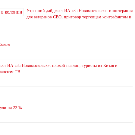
Утренний дайджест ИА «За Новомосковск»: иппотерапия
для ветеранов СВО, приговор торговцам контрафактом и
абаком
ст ИА «За Новомосковск»: плохой павлин, туристы из Китая и
анском ТВ
нули на 22 %