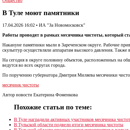
Общество
В Туле моют памятники
17.04.2026 16:02 • ИА "За Новомосковск"
Работы проводят в рамках месячника чистоты, который ста
Накануне памятники мыли в Зареченском округе. Рабочие прив
скульптур осуществляли аппаратам высокого давления. Также 
На сегодня в округе половину объектов, расположенных на о
ведутся во всех округах города.
По поручению губернатора Дмитрия Миляева месячники чистот
месячник чистоты
Автор новости Екатерина Фоменкова
Похожие статьи по теме:
В Туле наградили активных участников месячника чисто
В Тульской области подвели итоги месячника чистоты
В Тульской области продолжаются мероприятия в рамках