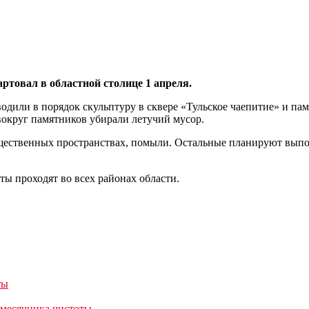
ртовал в областной столице 1 апреля.
одили в порядок скульптуру в сквере «Тульское чаепитие» и па
вокруг памятников убирали летучий мусор.
бщественных пространствах, помыли. Остальные планируют вып
ы проходят во всех районах области.
ты
 месячника чистоты