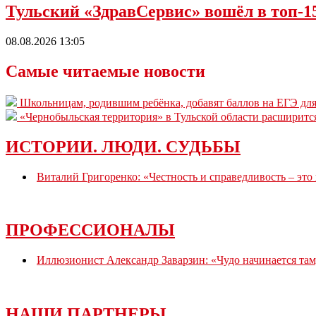
Тульский «ЗдравСервис» вошёл в топ-
08.08.2026 13:05
Самые читаемые новости
Школьницам, родившим ребёнка, добавят баллов на ЕГЭ для
«Чернобыльская территория» в Тульской области расширитс
ИСТОРИИ. ЛЮДИ. СУДЬБЫ
Виталий Григоренко: «Честность и справедливость – это
ПРОФЕССИОНАЛЫ
Иллюзионист Александр Заварзин: «Чудо начинается там,
НАШИ ПАРТНЕРЫ