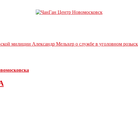
вской милиции Александр Мельхер о службе в уголовном розыск
Новомосковска
А