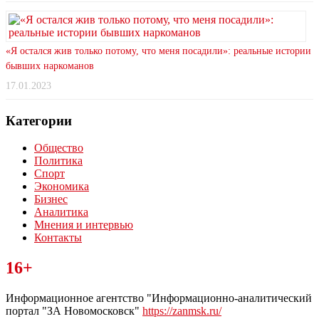
«Я остался жив только потому, что меня посадили»: реальные истории
бывших наркоманов
17.01.2023
Категории
Общество
Политика
Спорт
Экономика
Бизнес
Аналитика
Мнения и интервью
Контакты
Читайте последние новости дня в Тульской области на сайте
16+
“ЗаНовомосковск”
Информационное агентство "Информационно-аналитический
портал "ЗА Новомосковск"
https://zanmsk.ru/