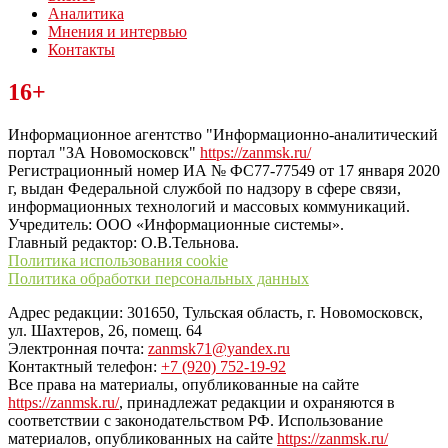
Аналитика
Мнения и интервью
Контакты
Читайте последние новости дня в Тульской области на сайте
16+
“ЗаНовомосковск”
Информационное агентство "Информационно-аналитический
портал "ЗА Новомосковск"
https://zanmsk.ru/
Регистрационный номер ИА № ФС77-77549 от 17 января 2020
г, выдан Федеральной службой по надзору в сфере связи,
информационных технологий и массовых коммуникаций.
Учредитель: ООО «Информационные системы».
Главный редактор: О.В.Тельнова.
Политика использования cookie
Политика обработки персональных данных
Адрес редакции: 301650, Тульская область, г. Новомосковск,
ул. Шахтеров, 26, помещ. 64
Электронная почта:
zanmsk71@yandex.ru
Контактный телефон:
+7 (920) 752-19-92
Все права на материалы, опубликованные на сайте
https://zanmsk.ru/
, принадлежат редакции и охраняются в
соответствии с законодательством РФ. Использование
материалов, опубликованных на сайте
https://zanmsk.ru/