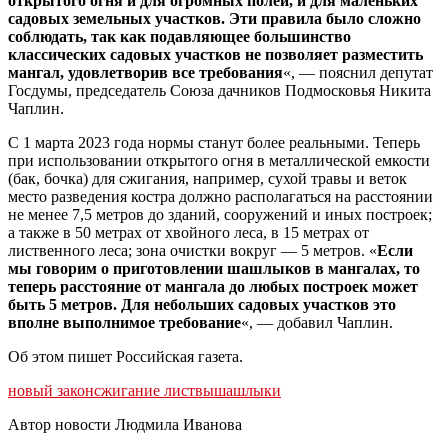
открытого огня и для огромных полей, и для маленьких
садовых земельных участков. Эти правила было сложно
соблюдать, так как подавляющее большинство
классических садовых участков не позволяет разместить
мангал, удовлетворив все требования
«, — пояснил депутат
Госдумы, председатель Союза дачников Подмосковья Никита
Чаплин.
С 1 марта 2023 года нормы станут более реальными. Теперь
при использовании открытого огня в металлической емкости
(бак, бочка) для сжигания, например, сухой травы и веток
место разведения костра должно располагаться на расстоянии
не менее 7,5 метров до зданий, сооружений и иных построек;
а также в 50 метрах от хвойного леса, в 15 метрах от
лиственного леса; зона очистки вокруг — 5 метров. «
Если
мы говорим о приготовлении шашлыков в мангалах, то
теперь расстояние от мангала до любых построек может
быть 5 метров. Для небольших садовых участков это
вполне выполнимое требование
«, — добавил Чаплин.
Об этом пишет Российская газета.
новый закон
сжигание листвы
шашлыки
Автор новости Людмила Иванова