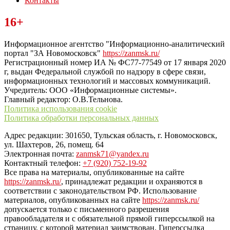
Контакты
Читайте последние новости дня в Тульской области на сайте
16+
“ЗаНовомосковск”
Информационное агентство "Информационно-аналитический
портал "ЗА Новомосковск"
https://zanmsk.ru/
Регистрационный номер ИА № ФС77-77549 от 17 января 2020
г, выдан Федеральной службой по надзору в сфере связи,
информационных технологий и массовых коммуникаций.
Учредитель: ООО «Информационные системы».
Главный редактор: О.В.Тельнова.
Политика использования cookie
Политика обработки персональных данных
Адрес редакции: 301650, Тульская область, г. Новомосковск,
ул. Шахтеров, 26, помещ. 64
Электронная почта:
zanmsk71@yandex.ru
Контактный телефон:
+7 (920) 752-19-92
Все права на материалы, опубликованные на сайте
https://zanmsk.ru/
, принадлежат редакции и охраняются в
соответствии с законодательством РФ. Использование
материалов, опубликованных на сайте
https://zanmsk.ru/
допускается только с письменного разрешения
правообладателя и с обязательной прямой гиперссылкой на
страницу, с которой материал заимствован. Гиперссылка