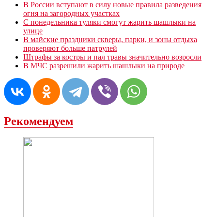
В России вступают в силу новые правила разведения
огня на загородных участках
С понедельника туляки смогут жарить шашлыки на
улице
В майские праздники скверы, парки, и зоны отдыха
проверяют больше патрулей
Штрафы за костры и пал травы значительно возросли
В МЧС разрешили жарить шашлыки на природе
Рекомендуем