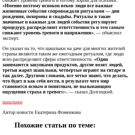
снижает уровень тревоги и потому хорош для психики.
«Именно поэтому испокон веков люди все важные
жизненные события сопровождали ритуалами — дни
рождения, похороны и свадьбы. Ритуалы в такие
значимые и важные для людей события регулируют
процедуру, распределяют ответственность и тем самым
снижают уровень тревоги и напряжения»
, — объяснил
эксперт.
Он указал на то, что шашлыки на даче для многих жителей
страны являются таким же ежегодным ритуалом, где люди
ясно распределяют сферы ответственности.
«Одни
занимаются закупками продуктов, другие возят людей,
третьи жарят шашлыки, четвертые играют на гитаре и
так далее. Другими словами, все четко знают, что делать,
что будет и как себя вести, в результате чего мир
становится ясным и понятным, не вызывающим
ощущения страха и тревог
и», — сказал Долгицкий.
шашлыки
Автор новости Екатерина Фоменкова
Похожие статьи по теме: