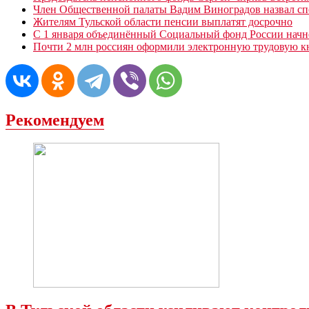
Член Общественной палаты Вадим Виноградов назвал сп
Жителям Тульской области пенсии выплатят досрочно
С 1 января объединённый Социальный фонд России начнё
Почти 2 млн россиян оформили электронную трудовую к
Рекомендуем