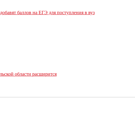
обавят баллов на ЕГЭ для поступления в вуз
льской области расширится