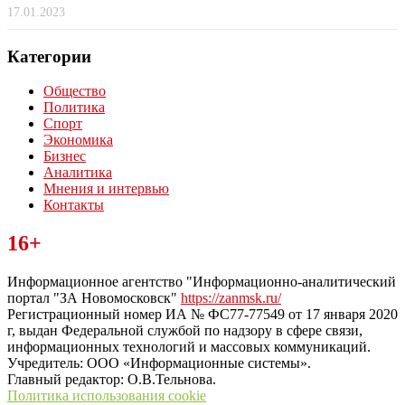
17.01.2023
Категории
Общество
Политика
Спорт
Экономика
Бизнес
Аналитика
Мнения и интервью
Контакты
Читайте последние новости дня в Тульской области на сайте
16+
“ЗаНовомосковск”
Информационное агентство "Информационно-аналитический
портал "ЗА Новомосковск"
https://zanmsk.ru/
Регистрационный номер ИА № ФС77-77549 от 17 января 2020
г, выдан Федеральной службой по надзору в сфере связи,
информационных технологий и массовых коммуникаций.
Учредитель: ООО «Информационные системы».
Главный редактор: О.В.Тельнова.
Политика использования cookie