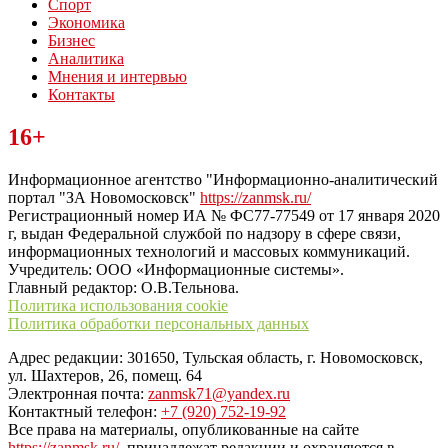
Спорт
Экономика
Бизнес
Аналитика
Мнения и интервью
Контакты
Читайте последние новости дня в Тульской области на сайте
16+
“ЗаНовомосковск”
Информационное агентство "Информационно-аналитический
портал "ЗА Новомосковск"
https://zanmsk.ru/
Регистрационный номер ИА № ФС77-77549 от 17 января 2020
г, выдан Федеральной службой по надзору в сфере связи,
информационных технологий и массовых коммуникаций.
Учредитель: ООО «Информационные системы».
Главный редактор: О.В.Тельнова.
Политика использования cookie
Политика обработки персональных данных
Адрес редакции: 301650, Тульская область, г. Новомосковск,
ул. Шахтеров, 26, помещ. 64
Электронная почта:
zanmsk71@yandex.ru
Контактный телефон:
+7 (920) 752-19-92
Все права на материалы, опубликованные на сайте
https://zanmsk.ru/
, принадлежат редакции и охраняются в