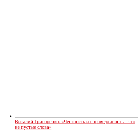
Виталий Григоренко: «Честность и справедливость – это
не пустые слова»