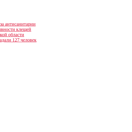
-за антисанитарии
тивности клещей
ской области
адали 127 человек