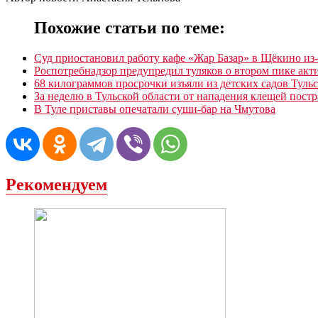
Похожие статьи по теме:
Суд приостановил работу кафе «Жар Базар» в Щёкино из
Роспотребнадзор предупредил туляков о втором пике ак
68 килограммов просрочки изъяли из детских садов Туль
За неделю в Тульской области от нападения клещей постр
В Туле приставы опечатали суши-бар на Чмутова
Рекомендуем