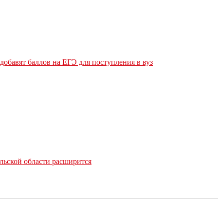
обавят баллов на ЕГЭ для поступления в вуз
льской области расширится