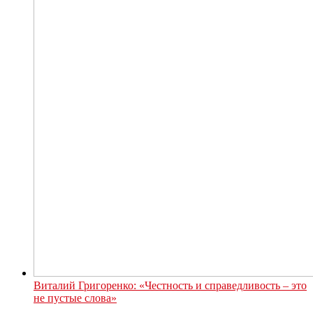
Виталий Григоренко: «Честность и справедливость – это
не пустые слова»