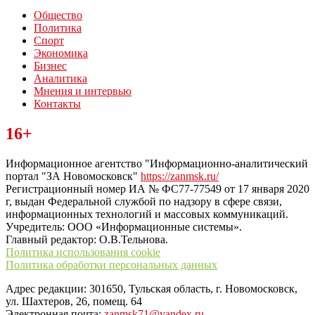
Общество
Политика
Спорт
Экономика
Бизнес
Аналитика
Мнения и интервью
Контакты
Читайте последние новости дня в Тульской области на сайте
16+
“ЗаНовомосковск”
Информационное агентство "Информационно-аналитический
портал "ЗА Новомосковск"
https://zanmsk.ru/
Регистрационный номер ИА № ФС77-77549 от 17 января 2020
г, выдан Федеральной службой по надзору в сфере связи,
информационных технологий и массовых коммуникаций.
Учредитель: ООО «Информационные системы».
Главный редактор: О.В.Тельнова.
Политика использования cookie
Политика обработки персональных данных
Адрес редакции: 301650, Тульская область, г. Новомосковск,
ул. Шахтеров, 26, помещ. 64
Электронная почта:
zanmsk71@yandex.ru