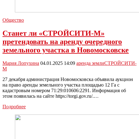
Общество
Станет ли «СТРОЙСИТИ-М»
претендовать на аренду очередного
земельного участка в Новомосковске
Мария Лопухина
04.01.2025 14:09
аренда земли
СТРОЙСИТИ-
М
27 декабря администрация Новомосковска объявила аукцион
на право аренды земельного участка площадью 12 Га с
кадастровым номером 71:29:010606:2291. Информация об
этом появилась на сайте https://torgi.gov.ru/.…
Станет
Подробнее
ли
«СТРОЙСИТИ-
М»
претендовать
на