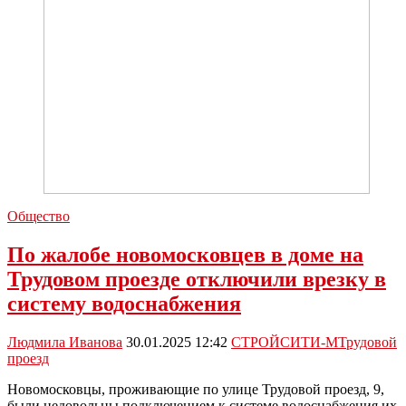
на
стройке
ЖК
«Дом
на
Трудовом»
Общество
По жалобе новомосковцев в доме на
Трудовом проезде отключили врезку в
систему водоснабжения
Людмила Иванова
30.01.2025 12:42
СТРОЙСИТИ-М
Трудовой
проезд
Новомосковцы, проживающие по улице Трудовой проезд, 9,
были недовольны подключением к системе водоснабжения их