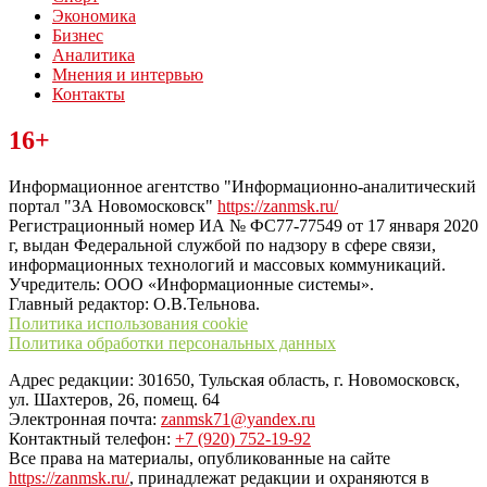
Экономика
Бизнес
Аналитика
Мнения и интервью
Контакты
Читайте последние новости дня в Тульской области на сайте
16+
“ЗаНовомосковск”
Информационное агентство "Информационно-аналитический
портал "ЗА Новомосковск"
https://zanmsk.ru/
Регистрационный номер ИА № ФС77-77549 от 17 января 2020
г, выдан Федеральной службой по надзору в сфере связи,
информационных технологий и массовых коммуникаций.
Учредитель: ООО «Информационные системы».
Главный редактор: О.В.Тельнова.
Политика использования cookie
Политика обработки персональных данных
Адрес редакции: 301650, Тульская область, г. Новомосковск,
ул. Шахтеров, 26, помещ. 64
Электронная почта:
zanmsk71@yandex.ru
Контактный телефон:
+7 (920) 752-19-92
Все права на материалы, опубликованные на сайте
https://zanmsk.ru/
, принадлежат редакции и охраняются в