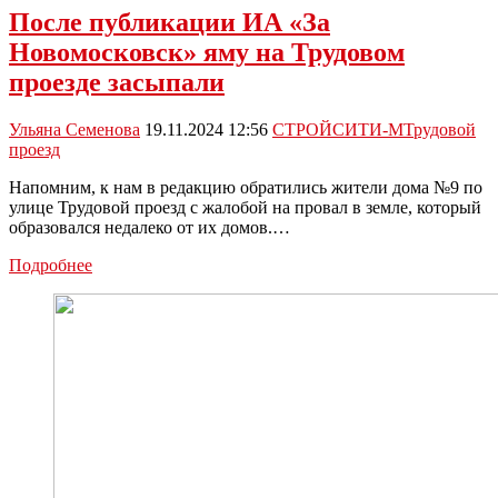
После публикации ИА «За
Новомосковск» яму на Трудовом
проезде засыпали
Ульяна Семенова
19.11.2024 12:56
СТРОЙСИТИ-М
Трудовой
проезд
Напомним, к нам в редакцию обратились жители дома №9 по
улице Трудовой проезд с жалобой на провал в земле, который
образовался недалеко от их домов.…
После
Подробнее
публикации
ИА
«За
Новомосковск»
яму
на
Трудовом
проезде
засыпали