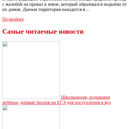
с жалобой на провал в земле, который образовался недалеко от
их домов. Данная территория находится в…
В
Подробнее
Новомосковске
на
Самые читаемые новости
арендованном
«СТРОЙСИТИ-
М»
участке
можно
провалиться
под
землю
Школьницам, родившим
ребёнка, добавят баллов на ЕГЭ для поступления в вуз