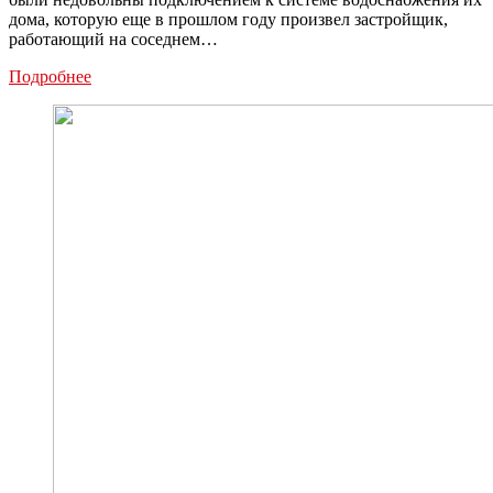
дома, которую еще в прошлом году произвел застройщик,
работающий на соседнем…
По
Подробнее
жалобе
новомосковцев
в
доме
на
Трудовом
проезде
отключили
врезку
в
систему
водоснабжения