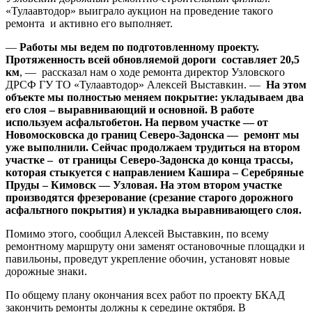
«Тулаавтодор» выиграло аукцион на проведение такого
ремонта и активно его выполняет.
—
Работы мы ведем по подготовленному проекту.
Протяженность всей обновляемой дороги составляет 20,5
км
, — рассказал нам о ходе ремонта директор Узловского
ДРСФ ГУ ТО «Тулаавтодор» Алексей Выставкин. —
На этом
объекте мы полностью меняем покрытие: укладываем два
его слоя – выравнивающий и основной. В работе
используем асфальтобетон. На первом участке — от
Новомосковска до границ Северо-Задонска — ремонт мы
уже выполнили. Сейчас продолжаем трудиться на втором
участке – от границы Северо-Задонска до конца трассы,
которая стыкуется с направлением Кашира – Серебряные
Пруды – Кимовск — Узловая. На этом втором участке
производятся фрезерование (срезание старого дорожного
асфальтного покрытия) и укладка выравнивающего слоя.
Помимо этого, сообщил Алексей Выставкин, по всему
ремонтному маршруту они заменят остановочные площадки и
павильоны, проведут укрепление обочин, установят новые
дорожные знаки.
По общему плану окончания всех работ по проекту БКАД
закончить ремонты должны к середине октября. В