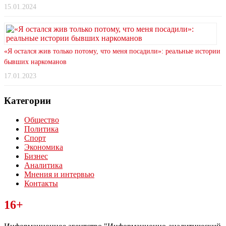
15.01.2024
«Я остался жив только потому, что меня посадили»: реальные истории
бывших наркоманов
17.01.2023
Категории
Общество
Политика
Спорт
Экономика
Бизнес
Аналитика
Мнения и интервью
Контакты
Читайте последние новости дня в Тульской области на сайте
16+
“ЗаНовомосковск”