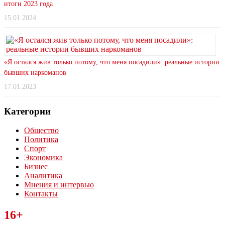
итоги 2023 года
15.01.2024
«Я остался жив только потому, что меня посадили»: реальные истории
бывших наркоманов
17.01.2023
Категории
Общество
Политика
Спорт
Экономика
Бизнес
Аналитика
Мнения и интервью
Контакты
Читайте последние новости дня в Тульской области на сайте
16+
“ЗаНовомосковск”