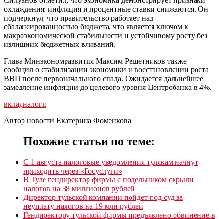
Силуанов отметил, что экономика демонстрирует признаки
охлаждения: инфляция и процентные ставки снижаются. Он
подчеркнул, что правительство работает над
сбалансированностью бюджета, что является ключом к
макроэкономической стабильности и устойчивому росту без
излишних бюджетных вливаний.
Глава Минэкономразвития Максим Решетников также
сообщил о стабилизации экономики и восстановлении роста
ВВП после первоначального спада. Ожидается дальнейшее
замедление инфляции до целевого уровня Центробанка в 4%.
вклад
налоги
Автор новости Екатерина Фоменкова
Похожие статьи по теме:
С 1 августа налоговые уведомления тулякам начнут
приходить через «Госуслуги»
В Туле гендиректор фирмы с подельником скрыли
налогов на 38 миллионов рублей
Директор тульской компании пойдет под суд за
неуплату налогов на 19 млн рублей
Гендиректору тульской фирмы предъявлено обвинение в