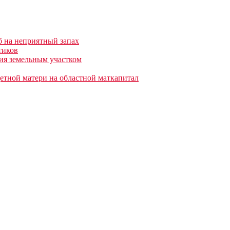
б на неприятный запах
тиков
ния земельным участком
етной матери на областной маткапитал