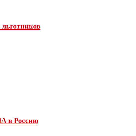
я льготников
ША в Россию