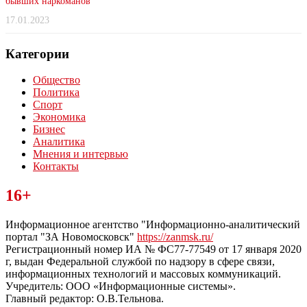
бывших наркоманов
17.01.2023
Категории
Общество
Политика
Спорт
Экономика
Бизнес
Аналитика
Мнения и интервью
Контакты
Читайте последние новости дня в Тульской области на сайте
16+
“ЗаНовомосковск”
Информационное агентство "Информационно-аналитический
портал "ЗА Новомосковск"
https://zanmsk.ru/
Регистрационный номер ИА № ФС77-77549 от 17 января 2020
г, выдан Федеральной службой по надзору в сфере связи,
информационных технологий и массовых коммуникаций.
Учредитель: ООО «Информационные системы».
Главный редактор: О.В.Тельнова.