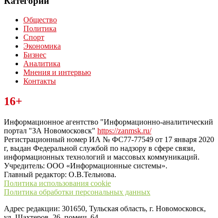
Категории
Общество
Политика
Спорт
Экономика
Бизнес
Аналитика
Мнения и интервью
Контакты
Читайте последние новости дня в Тульской области на сайте
16+
“ЗаНовомосковск”
Информационное агентство "Информационно-аналитический
портал "ЗА Новомосковск"
https://zanmsk.ru/
Регистрационный номер ИА № ФС77-77549 от 17 января 2020
г, выдан Федеральной службой по надзору в сфере связи,
информационных технологий и массовых коммуникаций.
Учредитель: ООО «Информационные системы».
Главный редактор: О.В.Тельнова.
Политика использования cookie
Политика обработки персональных данных
Адрес редакции: 301650, Тульская область, г. Новомосковск,
ул. Шахтеров, 26, помещ. 64