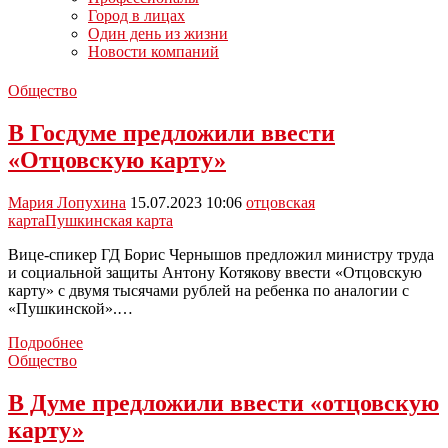
Город в лицах
Один день из жизни
Новости компаний
Общество
В Госдуме предложили ввести
«Отцовскую карту»
Мария Лопухина
15.07.2023 10:06
отцовская
карта
Пушкинская карта
Вице-спикер ГД Борис Чернышов предложил министру труда
и социальной защиты Антону Котякову ввести «Отцовскую
карту» с двумя тысячами рублей на ребенка по аналогии с
«Пушкинской».…
В
Подробнее
Госдуме
Общество
предложили
ввести
В Думе предложили ввести «отцовскую
«Отцовскую
карту»
карту»