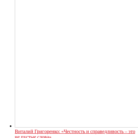
Виталий Григоренко: «Честность и справедливость – это
не пустые слова»