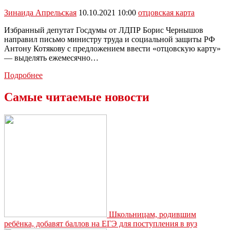
Зинаида Апрельская
10.10.2021 10:00
отцовская карта
Избранный депутат Госдумы от ЛДПР Борис Чернышов
направил письмо министру труда и социальной защиты РФ
Антону Котякову с предложением ввести «отцовскую карту»
— выделять ежемесячно…
В
Подробнее
Думе
предложили
Самые читаемые новости
ввести
«отцовскую
карту»
Школьницам, родившим
ребёнка, добавят баллов на ЕГЭ для поступления в вуз