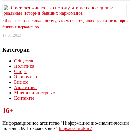
«Я остался жив только потому, что меня посадили»: реальные истории
бывших наркоманов
17.01.2023
Категории
Общество
Политика
Спорт
Экономика
Бизнес
Аналитика
Мнения и интервью
Контакты
Читайте последние новости дня в Тульской области на сайте
16+
“ЗаНовомосковск”
Информационное агентство "Информационно-аналитический
портал "ЗА Новомосковск"
https://zanmsk.ru/