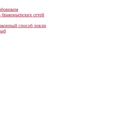
робовиком
 браконьерских сетей
законный способ ловли
рыб