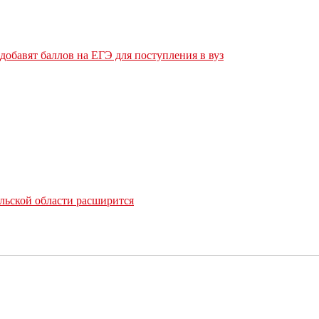
обавят баллов на ЕГЭ для поступления в вуз
льской области расширится