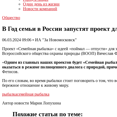
Один день из жизни
Новости компаний
Общество
В Год семьи в России запустят проект 
06.03.2024 09:06 • ИА "За Новомосковск"
Проект «Семейная рыбалка» с идеей «поймал — отпусти» для эк
Всероссийского общества охраны природы (ВООП) Вячеслав Ф
«
Одним из главных наших проектов будет «Семейная рыбалк
оказаться в режиме полноценного диалога с природой, прич
Фетисов.
По его словам, во время рыбалки стоит поговорить о том, что
бережное отношение к живому миру.
рыбалка
семейная рыбалка
Автор новости Мария Лопухина
Похожие статьи по теме: