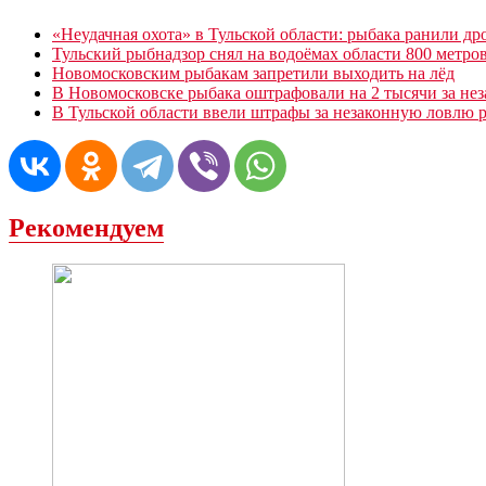
«Неудачная охота» в Тульской области: рыбака ранили д
Тульский рыбнадзор снял на водоёмах области 800 метров
Новомосковским рыбакам запретили выходить на лёд
В Новомосковске рыбака оштрафовали на 2 тысячи за не
В Тульской области ввели штрафы за незаконную ловлю 
Рекомендуем