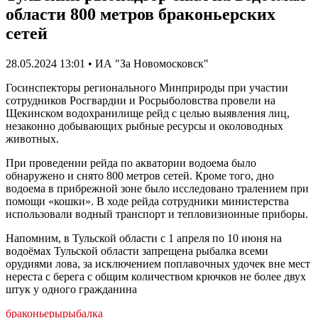
области 800 метров браконьерских
сетей
28.05.2024 13:01 • ИА "За Новомосковск"
Госинспекторы регионального Минприроды при участии
сотрудников Росгвардии и Росрыболовства провели на
Щекинском водохранилище рейд с целью выявления лиц,
незаконно добывающих рыбные ресурсы и околоводных
животных.
При проведении рейда по акватории водоема было
обнаружено и снято 800 метров сетей. Кроме того, дно
водоема в прибрежной зоне было исследовано тралением при
помощи «кошки». В ходе рейда сотрудники министерства
использовали водный транспорт и тепловизионные приборы.
Напомним, в Тульской области с 1 апреля по 10 июня на
водоёмах Тульской области запрещена рыбалка всеми
орудиями лова, за исключением поплавочных удочек вне мест
нереста с берега с общим количеством крючков не более двух
штук у одного гражданина
браконьеры
рыбалка