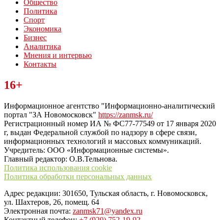
Общество
Политика
Спорт
Экономика
Бизнес
Аналитика
Мнения и интервью
Контакты
Читайте последние новости дня в Тульской области на сайте
16+
“ЗаНовомосковск”
Информационное агентство "Информационно-аналитический
портал "ЗА Новомосковск"
https://zanmsk.ru/
Регистрационный номер ИА № ФС77-77549 от 17 января 2020
г, выдан Федеральной службой по надзору в сфере связи,
информационных технологий и массовых коммуникаций.
Учредитель: ООО «Информационные системы».
Главный редактор: О.В.Тельнова.
Политика использования cookie
Политика обработки персональных данных
Адрес редакции: 301650, Тульская область, г. Новомосковск,
ул. Шахтеров, 26, помещ. 64
Электронная почта:
zanmsk71@yandex.ru
Контактный телефон:
+7 (920) 752-19-92