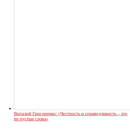
Виталий Григоренко: «Честность и справедливость – это
не пустые слова»