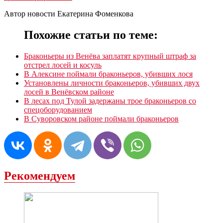
Автор новости Екатерина Фоменкова
Похожие статьи по теме:
Браконьеры из Венëва заплатят крупный штраф за
отстрел лосей и косуль
В Алексине поймали браконьеров, убивших лося
Установлены личности браконьеров, убивших двух
лосей в Венёвском районе
В лесах под Тулой задержаны трое браконьеров со
спецоборудованием
В Суворовском районе поймали браконьеров
Рекомендуем