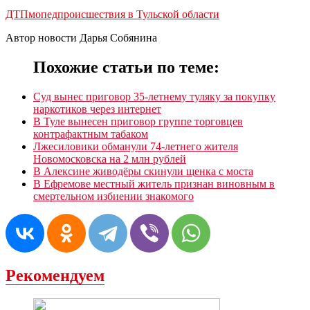
ДТП
мопед
происшествия в Тульской области
Автор новости Дарья Собянина
Похожие статьи по теме:
Суд вынес приговор 35-летнему туляку за покупку
наркотиков через интернет
В Туле вынесен приговор группе торговцев
контрафактным табаком
Лжесиловики обманули 74-летнего жителя
Новомосковска на 2 млн рублей
В Алексине живодёры скинули щенка с моста
В Ефремове местный житель признан виновным в
смертельном избиении знакомого
Рекомендуем