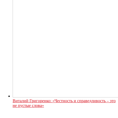
Виталий Григоренко: «Честность и справедливость – это
не пустые слова»