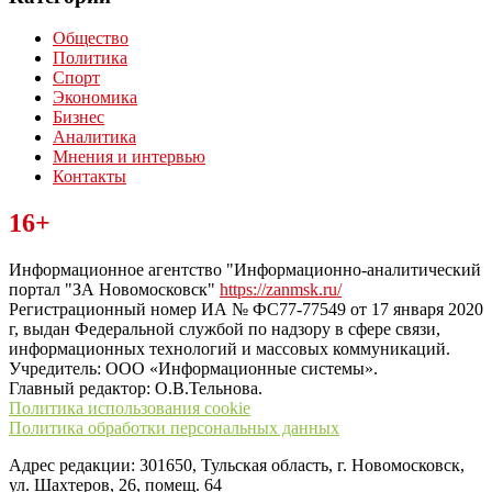
Общество
Политика
Спорт
Экономика
Бизнес
Аналитика
Мнения и интервью
Контакты
Читайте последние новости дня в Тульской области на сайте
16+
“ЗаНовомосковск”
Информационное агентство "Информационно-аналитический
портал "ЗА Новомосковск"
https://zanmsk.ru/
Регистрационный номер ИА № ФС77-77549 от 17 января 2020
г, выдан Федеральной службой по надзору в сфере связи,
информационных технологий и массовых коммуникаций.
Учредитель: ООО «Информационные системы».
Главный редактор: О.В.Тельнова.
Политика использования cookie
Политика обработки персональных данных
Адрес редакции: 301650, Тульская область, г. Новомосковск,
ул. Шахтеров, 26, помещ. 64