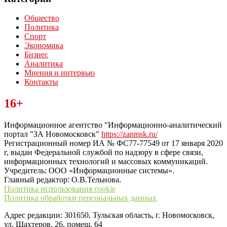
Общество
Политика
Спорт
Экономика
Бизнес
Аналитика
Мнения и интервью
Контакты
Читайте последние новости дня в Тульской области на сайте
16+
“ЗаНовомосковск”
Информационное агентство "Информационно-аналитический
портал "ЗА Новомосковск"
https://zanmsk.ru/
Регистрационный номер ИА № ФС77-77549 от 17 января 2020
г, выдан Федеральной службой по надзору в сфере связи,
информационных технологий и массовых коммуникаций.
Учредитель: ООО «Информационные системы».
Главный редактор: О.В.Тельнова.
Политика использования cookie
Политика обработки персональных данных
Адрес редакции: 301650, Тульская область, г. Новомосковск,
ул. Шахтеров, 26, помещ. 64