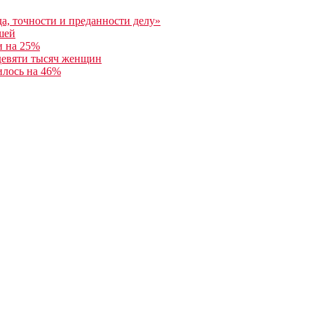
а, точности и преданности делу»
шей
и на 25%
 девяти тысяч женщин
илось на 46%