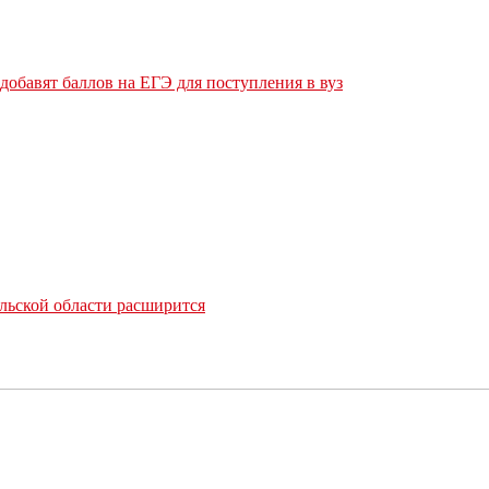
обавят баллов на ЕГЭ для поступления в вуз
льской области расширится