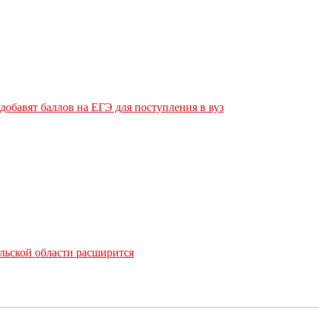
обавят баллов на ЕГЭ для поступления в вуз
льской области расширится