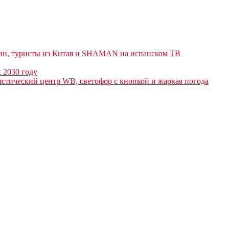
лин, туристы из Китая и SHAMAN на испанском ТВ
к 2030 году
истический центр WB, светофор с кнопкой и жаркая погода