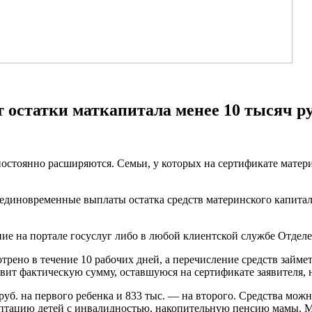
 остатки маткапитала менее 10 тысяч р
стоянно расширяются. Семьи, у которых на сертификате материн
диновременные выплаты остатка средств материнского капитала
е на портале госуслуг либо в любой клиентской службе Отделе
рено в течение 10 рабочих дней, а перечисление средств займет
тавит фактическую сумму, оставшуюся на сертификате заявителя
. руб. на первого ребенка и 833 тыс. — на второго. Средства 
аптацию детей с инвалидностью, накопительную пенсию мамы. М