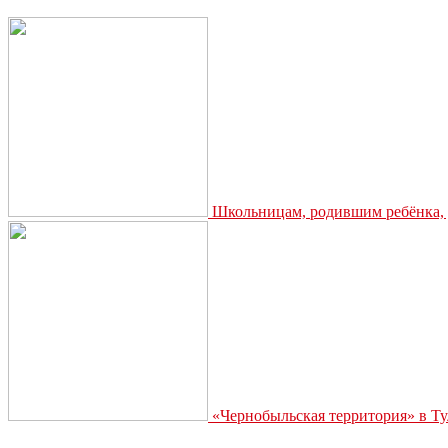
Школьницам, родившим ребёнка, д
«Чернобыльская территория» в Ту