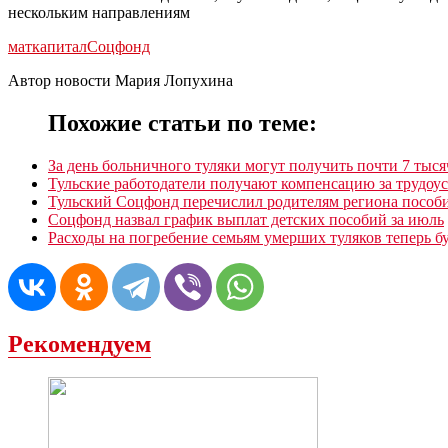
нескольким направлениям
маткапитал
Соцфонд
Автор новости Мария Лопухина
Похожие статьи по теме:
За день больничного туляки могут получить почти 7 тыся
Тульские работодатели получают компенсацию за трудоу
Тульский Соцфонд перечислил родителям региона пособи
Соцфонд назвал график выплат детских пособий за июль
Расходы на погребение семьям умерших туляков теперь 
Рекомендуем