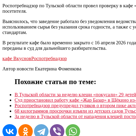
Роспотребнадзор по Тульской области провел проверку в кафе 
посетителя.
Выяснилось, что заведение работало без уведомления ведомс
использованием сырья без указания срока годности, а также 
стандартам.
В результате кафе было временно закрыто с 16 апреля 2026 г
переданы в суд для дальнейшего разбирательства.
кафе Вкуснов
Роспотребнадзор
Автор новости Екатерина Фоменкова
Похожие статьи по теме:
В Тульской области за неделю клещи «покусали» 29 дете
Суд приостановил работу кафе «Жар Базар» в Щёкино из
Роспотребнадзор предупредил туляков о втором пике ак
68 килограммов просрочки изъяли из детских садов Туль
За неделю в Тульской области от нападения клещей постр