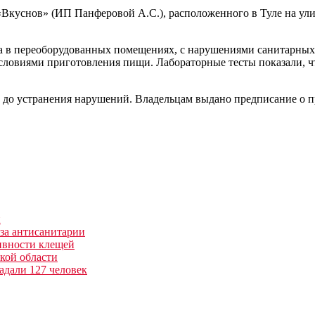
«Вкуснов» (ИП Панферовой А.С.), расположенного в Туле на ули
тва в переоборудованных помещениях, с нарушениями санитарны
с условиями приготовления пищи. Лабораторные тесты показали,
ода до устранения нарушений. Владельцам выдано предписание о 
й
-за антисанитарии
тивности клещей
ской области
адали 127 человек