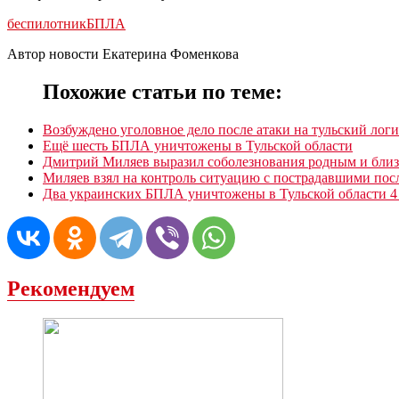
беспилотник
БПЛА
Автор новости Екатерина Фоменкова
Похожие статьи по теме:
Возбуждено уголовное дело после атаки на тульский лог
Ещë шесть БПЛА уничтожены в Тульской области
Дмитрий Миляев выразил соболезнования родным и бли
Миляев взял на контроль ситуацию с пострадавшими пос
Два украинских БПЛА уничтожены в Тульской области 4 
Рекомендуем