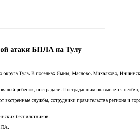
ной атаки БПЛА на Тулу
о округа Тула. В поселках Ямны, Маслово, Михалково, Иншинс
одовалый ребенок, пострадали. Пострадавшим оказывается необх
т экстренные службы, сотрудники правительства региона и горо
аинских беспилотников.
ПЛА.