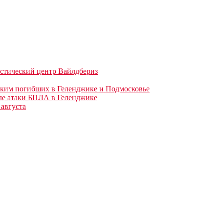
истический центр Вайлдбериз
зким погибших в Геленджике и Подмосковье
ле атаки БПЛА в Геленджике
августа