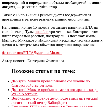
повреждений и определения объема необходимой помощи
людям»
, — рассказал губернатор.
Также с 15 по 17 июня рекомендуется воздержаться от
проведения в регионе развлекательных мероприятий.
Напомним, ночью 15 июня в результате падения БПЛА на
жилой сектор Тулы
погибли
три человека. Еще трое, в том
числе годовалый ребенок, пострадали. В поселках Ямны,
Маслово, Михалково, Иншинский несколько частных жилых
домов и коммерческих объектов получили повреждения.
беспилотник
БПЛА
Дмитрий Миляев
Автор новости Екатерина Фоменкова
Похожие статьи по теме:
Дмитрий Миляев провел рабочее совещание по
благоустройству региона
Дмитрий Миляев прибыл на место пожара на складе
WB в Алексине
Возбуждено уголовное дело после атаки на тульский
логистический центр Вайлдбериз
Ещë шесть БПЛА уничтожены в Тульской области