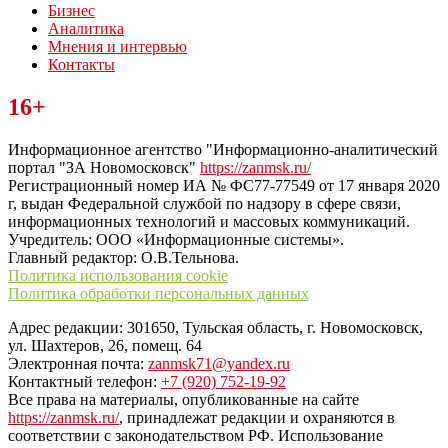
Бизнес
Аналитика
Мнения и интервью
Контакты
Читайте последние новости дня в Тульской области на сайте
16+
“ЗаНовомосковск”
Информационное агентство "Информационно-аналитический
портал "ЗА Новомосковск"
https://zanmsk.ru/
Регистрационный номер ИА № ФС77-77549 от 17 января 2020
г, выдан Федеральной службой по надзору в сфере связи,
информационных технологий и массовых коммуникаций.
Учредитель: ООО «Информационные системы».
Главный редактор: О.В.Тельнова.
Политика использования cookie
Политика обработки персональных данных
Адрес редакции: 301650, Тульская область, г. Новомосковск,
ул. Шахтеров, 26, помещ. 64
Электронная почта:
zanmsk71@yandex.ru
Контактный телефон:
+7 (920) 752-19-92
Все права на материалы, опубликованные на сайте
https://zanmsk.ru/
, принадлежат редакции и охраняются в
соответствии с законодательством РФ. Использование