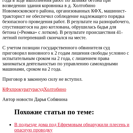
года в ходе выполнения работ по заливке бетона при
возведении здания коровника в д. Холтобино
Новомосковского района, организованных КФХ, машинист-
тракторист не обеспечил соблюдение надлежащего порядка
безопасного проведения работ. В результате на разнорабочего,
спустившегося на дно котлована, обрушилась бадья для
бетона («Рюмка» с лотком). В результате происшествия 41-
летний потерпевший скончался на месте.
С учетом позиции государственного обвинителя суд
приговорил виновного к 2 годам лишения свободы условно с
испытательным сроком на 2 года, с лишением права
заниматься деятельностью по управлению самоходными
машинами, сроком на 2 года.
Приговор в законную силу не вступил.
КФх
прокуратура
суд
Холтобино
Автор новости Дарья Собянина
Похожие статьи по теме:
В подъезде дома под Ефремовым обнаружили плесень и
опасную проводку