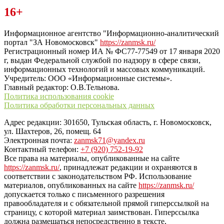
Читайте последние новости дня в Тульской области на сайте
16+
“ЗаНовомосковск”
Информационное агентство "Информационно-аналитический
портал "ЗА Новомосковск"
https://zanmsk.ru/
Регистрационный номер ИА № ФС77-77549 от 17 января 2020
г, выдан Федеральной службой по надзору в сфере связи,
информационных технологий и массовых коммуникаций.
Учредитель: ООО «Информационные системы».
Главный редактор: О.В.Тельнова.
Политика использования cookie
Политика обработки персональных данных
Адрес редакции: 301650, Тульская область, г. Новомосковск,
ул. Шахтеров, 26, помещ. 64
Электронная почта:
zanmsk71@yandex.ru
Контактный телефон:
+7 (920) 752-19-92
Все права на материалы, опубликованные на сайте
https://zanmsk.ru/
, принадлежат редакции и охраняются в
соответствии с законодательством РФ. Использование
материалов, опубликованных на сайте
https://zanmsk.ru/
допускается только с письменного разрешения
правообладателя и с обязательной прямой гиперссылкой на
страницу, с которой материал заимствован. Гиперссылка
должна размещаться непосредственно в тексте,