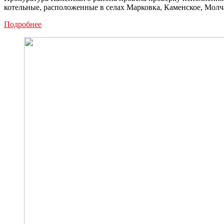
котельные, расположенные в селах Марковка, Каменское, Мо
Прокуратура
Подробнее
обязала
каменские
теплосети
установить
резервные
источники
питания
в
котельных