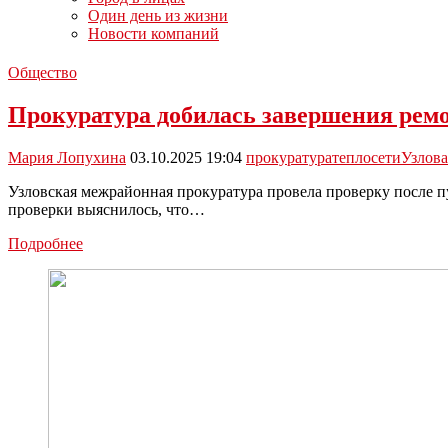
Один день из жизни
Новости компаний
Общество
Прокуратура добилась завершения ремо
Мария Лопухина
03.10.2025 19:04
прокуратура
теплосети
Узлова
Узловская межрайонная прокуратура провела проверку после п
проверки выяснилось, что…
Прокуратура
Подробнее
добилась
завершения
ремонтных
работ
на
теплосетях
Узловой