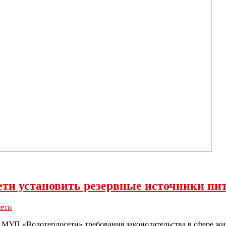
ети установить резервные источники пи
сети
 МУП «Водотеплосети» требования законодательства в сфере жил