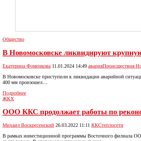
Общество
В Новомосковске ликвидируют крупную
Екатерина Фоменкова
11.01.2024 14:49
авария
Происшествия Н
В Новомосковске приступили к ликвидации аварийной ситуаци
400 мм произошел…
В
Подробнее
Новомосковске
ЖКХ
ликвидируют
крупную
ООО ККС продолжает работы по реконс
аварию
на
Михаил Воскресенский
26.03.2022 11:11
ККС
теплосети
теплосетях
В рамках инвестиционной программы Восточного филиала ООО