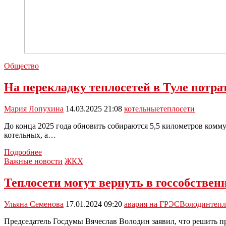
Общество
На перекладку теплосетей в Туле потра
Мария Лопухина
14.03.2025 21:08
котельные
теплосети
До конца 2025 года обновить собираются 5,5 километров комм
котельных, а…
На
Подробнее
перекладку
Важные новости
ЖКХ
теплосетей
в
Теплосети могут вернуть в госсобствен
Туле
потратят
Ульяна Семенова
17.01.2024 09:20
авария на ГРЭС
Володин
тепл
360
миллионов
Председатель Госдумы Вячеслав Володин заявил, что решить пр
рублей