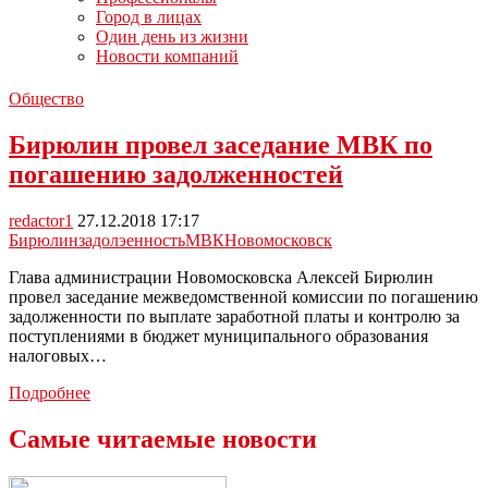
Город в лицах
Один день из жизни
Новости компаний
Общество
Бирюлин провел заседание МВК по
погашению задолженностей
redactor1
27.12.2018 17:17
Бирюлин
задолэенность
МВК
Новомосковск
Глава администрации Новомосковска Алексей Бирюлин
провел заседание межведомственной комиссии по погашению
задолженности по выплате заработной платы и контролю за
поступлениями в бюджет муниципального образования
налоговых…
Бирюлин
Подробнее
провел
заседание
Самые читаемые новости
МВК
по