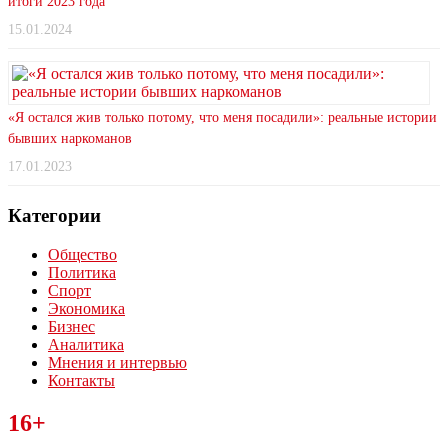
итоги 2023 года
15.01.2024
«Я остался жив только потому, что меня посадили»: реальные истории
бывших наркоманов
17.01.2023
Категории
Общество
Политика
Спорт
Экономика
Бизнес
Аналитика
Мнения и интервью
Контакты
Читайте последние новости дня в Тульской области на сайте
16+
“ЗаНовомосковск”