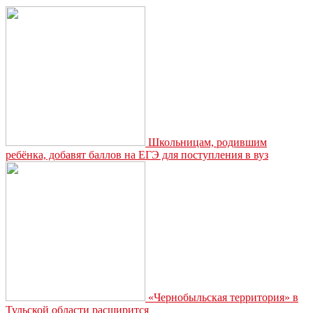
есть
селедку
под
шубой
Школьницам, родившим
ребёнка, добавят баллов на ЕГЭ для поступления в вуз
«Чернобыльская территория» в
Тульской области расширится