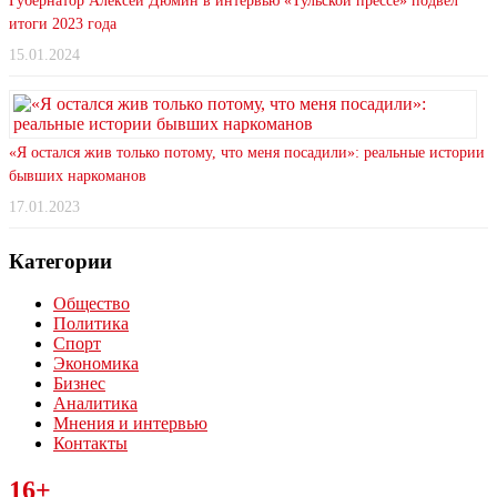
Губернатор Алексей Дюмин в интервью «Тульской прессе» подвел
итоги 2023 года
15.01.2024
«Я остался жив только потому, что меня посадили»: реальные истории
бывших наркоманов
17.01.2023
Категории
Общество
Политика
Спорт
Экономика
Бизнес
Аналитика
Мнения и интервью
Контакты
Читайте последние новости дня в Тульской области на сайте
16+