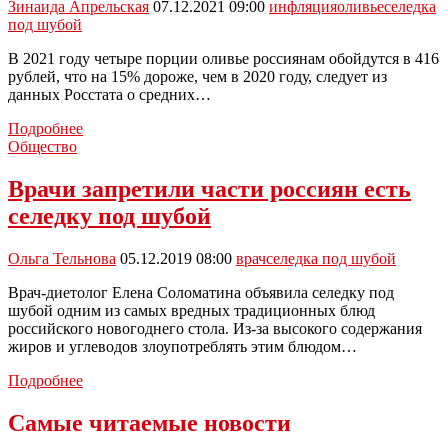
Зинаида Апрельская
07.12.2021 09:00
инфляция
оливье
селедка
под шубой
В 2021 году четыре порции оливье россиянам обойдутся в 416
рублей, что на 15% дороже, чем в 2020 году, следует из
данных Росстата о средних…
Наборы
Подробнее
для
Общество
оливье
и
Врачи запретили части россиян есть
селедки
селедку под шубой
под
шубой
подорожали
Ольга Тельнова
05.12.2019 08:00
врач
селедка под шубой
на
15-
Врач-диетолог Елена Соломатина объявила селедку под
25%
шубой одним из самых вредных традиционных блюд
за
российского новогоднего стола. Из-за высокого содержания
год
жиров и углеводов злоупотреблять этим блюдом…
Врачи
Подробнее
запретили
части
Самые читаемые новости
россиян