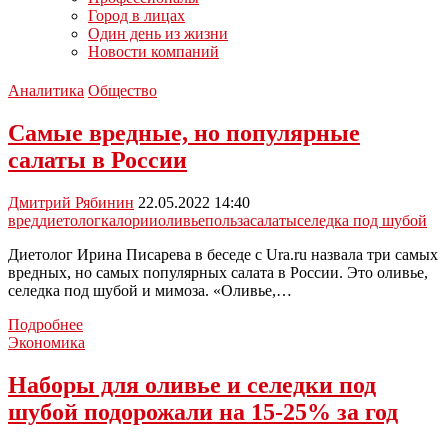
Город в лицах
Один день из жизни
Новости компаний
Аналитика
Общество
Самые вредные, но популярные
салаты в России
Дмитрий Рябинин
22.05.2022 14:40
вред
диетолог
калории
оливье
польза
салаты
селедка под шубой
Диетолог Ирина Писарева в беседе с Ura.ru назвала три самых
вредных, но самых популярных салата в России. Это оливье,
селедка под шубой и мимоза. «Оливье,…
Самые
Подробнее
вредные,
Экономика
но
популярные
Наборы для оливье и селедки под
салаты
шубой подорожали на 15-25% за год
в
России