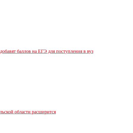
обавят баллов на ЕГЭ для поступления в вуз
льской области расширится