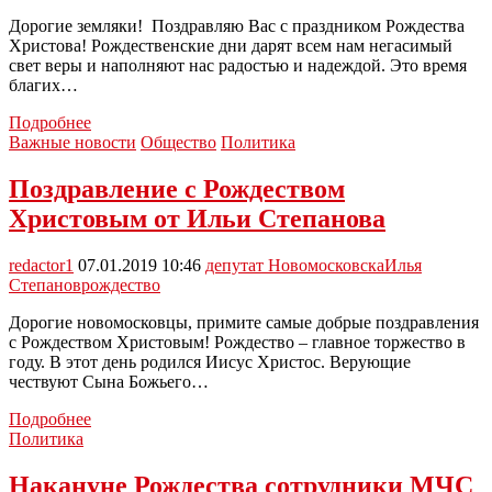
Дорогие земляки! Поздравляю Вас с праздником Рождества
Христова! Рождественские дни дарят всем нам негасимый
свет веры и наполняют нас радостью и надеждой. Это время
благих…
Поздравление
Подробнее
с
Важные новости
Общество
Политика
Рождеством
от
Поздравление с Рождеством
депутата
Христовым от Ильи Степанова
Госдумы
Владимира
Афонского
redactor1
07.01.2019 10:46
депутат Новомосковска
Илья
Степанов
рождество
Дорогие новомосковцы, примите самые добрые поздравления
с Рождеством Христовым! Рождество – главное торжество в
году. В этот день родился Иисус Христос. Верующие
чествуют Сына Божьего…
Поздравление
Подробнее
с
Политика
Рождеством
Христовым
Накануне Рождества сотрудники МЧС