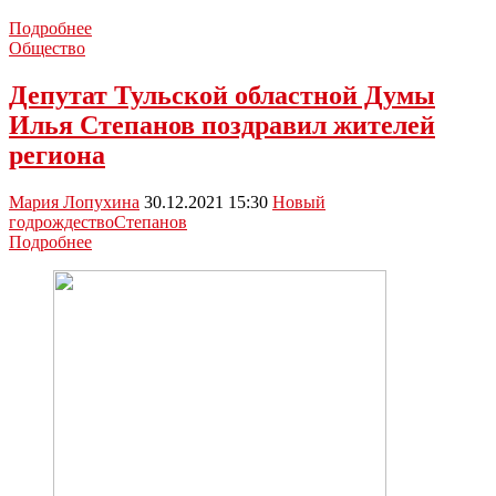
Алексей
Подробнее
Дюмин
Общество
поздравил
туляков
Депутат Тульской областной Думы
с
Илья Степанов поздравил жителей
Рождеством
региона
Мария Лопухина
30.12.2021 15:30
Новый
год
рождество
Степанов
Депутат
Подробнее
Тульской
областной
Думы
Илья
Степанов
поздравил
жителей
региона