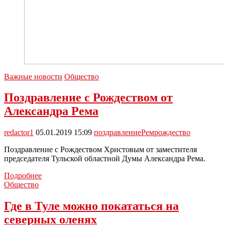
Важные новости
Общество
Поздравление с Рождеством от
Александра Рема
redactor1
05.01.2019 15:09
поздравление
Рем
рождество
Поздравление с Рождеством Христовым от заместителя
председателя Тульской областной Думы Александра Рема.
Поздравление
Подробнее
с
Общество
Рождеством
от
Где в Туле можно покататься на
Александра
северных оленях
Рема