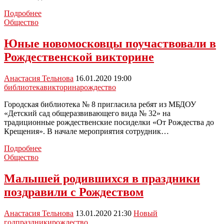
Депутаты
Подробнее
Тульской
Общество
областной
Думы
Юные новомосковцы поучаствовали в
поздравили
Рождественской викторине
с
Новым
годом
Анастасия Тельнова
16.01.2020 19:00
гостей
библиотека
викторина
рождество
Гагаринской
ёлки
Городская библиотека № 8 пригласила ребят из МБДОУ
«Детский сад общеразвивающего вида № 32» на
традиционные рождественские посиделки «От Рождества до
Крещения». В начале мероприятия сотрудник…
Юные
Подробнее
новомосковцы
Общество
поучаствовали
в
Малышей родившихся в праздники
Рождественской
поздравили с Рождеством
викторине
Анастасия Тельнова
13.01.2020 21:30
Новый
год
праздники
рождество