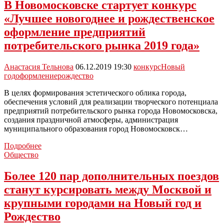
праздников
В Новомосковске стартует конкурс
в
«Лучшее новогоднее и рождественское
областном
центре
оформление предприятий
выделят
потребительского рынка 2019 года»
более
20
миллионов
Анастасия Тельнова
06.12.2019 19:30
конкурс
Новый
рублей
год
оформление
рождество
В целях формирования эстетического облика города,
обеспечения условий для реализации творческого потенциала
предприятий потребительского рынка города Новомосковска,
создания праздничной атмосферы, администрация
муниципального образования город Новомосковск…
В
Подробнее
Новомосковске
Общество
стартует
конкурс
Более 120 пар дополнительных поездов
«Лучшее
станут курсировать между Москвой и
новогоднее
и
крупными городами на Новый год и
рождественское
Рождество
оформление