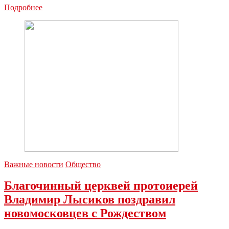
Алексей
Подробнее
Дюмин
пожелал
всем
тулякам
крепкого
здоровья
Важные новости
Общество
Благочинный церквей протоиерей
Владимир Лысиков поздравил
новомосковцев с Рождеством