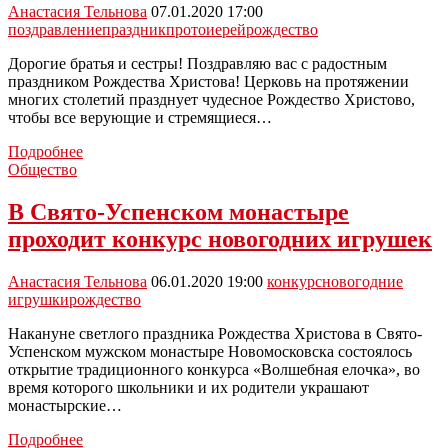
Анастасия Тельнова
07.01.2020 17:00
поздравление
праздник
протоиерей
рождество
Дорогие братья и сестры! Поздравляю вас с радостным
праздником Рождества Христова! Церковь на протяжении
многих столетий празднует чудесное Рождество Христово,
чтобы все верующие и стремящиеся…
Благочинный
Подробнее
церквей
Общество
протоиерей
Владимир
В Свято-Успенском монастыре
Лысиков
проходит конкурс новогодних игрушек
поздравил
новомосковцев
с
Анастасия Тельнова
06.01.2020 19:00
конкурс
новогодние
Рождеством
игрушки
рождество
Накануне светлого праздника Рождества Христова в Свято-
Успенском мужском монастыре Новомосковска состоялось
открытие традиционного конкурса «Волшебная елочка», во
время которого школьники и их родители украшают
монастырские…
В
Подробнее