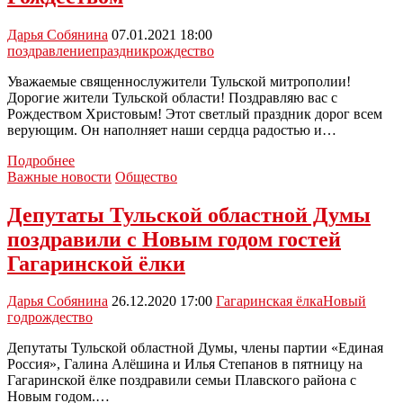
и
долгоденствия
Дарья Собянина
07.01.2021 18:00
поздравление
праздник
рождество
Уважаемые священнослужители Тульской митрополии!
Дорогие жители Тульской области! Поздравляю вас с
Рождеством Христовым! Этот светлый праздник дорог всем
верующим. Он наполняет наши сердца радостью и…
Алексей
Подробнее
Дюмин
Важные новости
Общество
поздравил
туляков
Депутаты Тульской областной Думы
с
поздравили с Новым годом гостей
Рождеством
Гагаринской ёлки
Дарья Собянина
26.12.2020 17:00
Гагаринская ёлка
Новый
год
рождество
Депутаты Тульской областной Думы, члены партии «Единая
Россия», Галина Алёшина и Илья Степанов в пятницу на
Гагаринской ёлке поздравили семьи Плавского района с
Новым годом.…