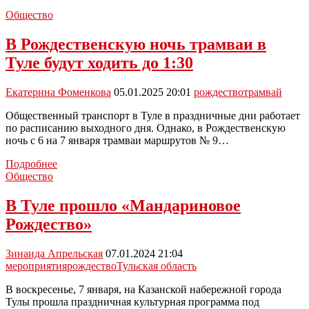
Общество
В Рождественскую ночь трамваи в
Туле будут ходить до 1:30
Екатерина Фоменкова
05.01.2025 20:01
рождество
трамвай
Общественный транспорт в Туле в праздничные дни работает
по расписанию выходного дня. Однако, в Рождественскую
ночь с 6 на 7 января трамваи маршрутов № 9…
В
Подробнее
Рождественскую
Общество
ночь
трамваи
В Туле прошло «Мандариновое
в
Рождество»
Туле
будут
ходить
Зинаида Апрельская
07.01.2024 21:04
до
мероприятия
рождество
Тульская область
1:30
В воскресенье, 7 января, на Казанской набережной города
Тулы прошла праздничная культурная программа под