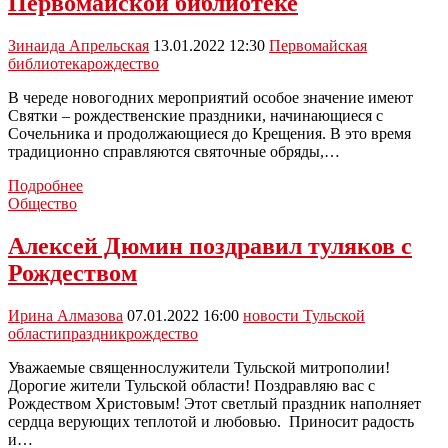
Первомайской библиотеке
отдыха
в
Рождество
Зинаида Апрельская
13.01.2022 12:30
Первомайская
библиотека
рождество
В череде новогодних мероприятий особое значение имеют
Святки – рождественские праздники, начинающиеся с
Сочельника и продолжающиеся до Крещения. В это время
традиционно справляются святочные обряды,…
Музыкально-
Подробнее
развлекательная
Общество
программа
«Пришло
Алексей Дюмин поздравил туляков с
Рождество
Рождеством
–
начинаем
торжество»
Ирина Алмазова
07.01.2022 16:00
новости Тульской
прошла
области
праздник
рождество
в
Первомайской
Уважаемые священнослужители Тульской митрополии!
библиотеке
Дорогие жители Тульской области! Поздравляю вас с
Рождеством Христовым! Этот светлый праздник наполняет
сердца верующих теплотой и любовью. Приносит радость
и…