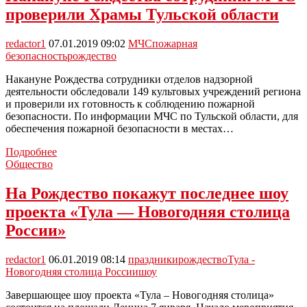
от
проверили Храмы Тульской области
Ильи
Степанова
redactor1
07.01.2019 09:02
МЧС
пожарная
безопасность
рождество
Накануне Рождества сотрудники отделов надзорной
деятельности обследовали 149 культовых учреждений региона
и проверили их готовность к соблюдению пожарной
безопасности. По информации МЧС по Тульской области, для
обеспечения пожарной безопасности в местах…
Накануне
Подробнее
Рождества
Общество
сотрудники
МЧС
На Рождество покажут последнее шоу
проверили
проекта «Тула — Новогодняя столица
Храмы
Тульской
России»
области
redactor1
06.01.2019 08:14
праздники
рождество
Тула -
Новогодняя столица России
шоу
Завершающее шоу проекта «Тула – Новогодняя столица»