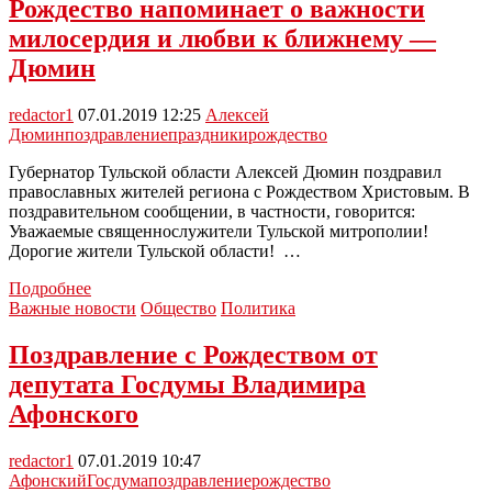
епархии
Рождество напоминает о важности
передали
милосердия и любви к ближнему —
подарок
от
Дюмин
Губернатора
redactor1
07.01.2019 12:25
Алексей
Дюмин
поздравление
праздники
рождество
Губернатор Тульской области Алексей Дюмин поздравил
православных жителей региона с Рождеством Христовым. В
поздравительном сообщении, в частности, говорится:
Уважаемые священнослужители Тульской митрополии!
Дорогие жители Тульской области! …
Рождество
Подробнее
напоминает
Важные новости
Общество
Политика
о
важности
Поздравление с Рождеством от
милосердия
депутата Госдумы Владимира
и
любви
Афонского
к
ближнему
redactor1
07.01.2019 10:47
—
Афонский
Госдума
поздравление
рождество
Дюмин