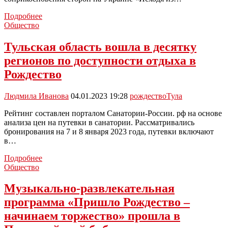
Путин
Подробнее
поручил
Общество
Шойгу
в
Тульская область вошла в десятку
ходе
регионов по доступности отдыха в
спецоперации
ввести
Рождество
режим
прекращения
Людмила Иванова
04.01.2023 19:28
рождество
Тула
огня
на
Рейтинг составлен порталом Санатории-России. рф на основе
Рождество
анализа цен на путевки в санатории. Рассматривались
бронирования на 7 и 8 января 2023 года, путевки включают
в…
Тульская
Подробнее
область
Общество
вошла
в
Музыкально-развлекательная
десятку
программа «Пришло Рождество –
регионов
по
начинаем торжество» прошла в
доступности