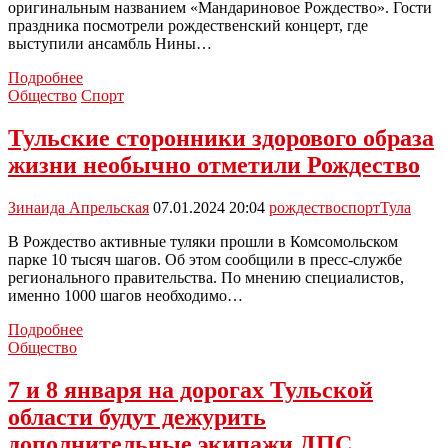
оригинальным названием «Мандариновое Рождество». Гости
праздника посмотрели рождественский концерт, где
выступили ансамбль Нины…
В
Подробнее
Туле
Общество
Спорт
прошло
«Мандариновое
Тульские сторонники здорового образа
Рождество»
жизни необычно отметили Рождество
Зинаида Апрельская
07.01.2024 20:04
рождество
спорт
Тула
В Рождество активные туляки прошли в Комсомольском
парке 10 тысяч шагов. Об этом сообщили в пресс-службе
регионального правительства. По мнению специалистов,
именно 1000 шагов необходимо…
Тульские
Подробнее
сторонники
Общество
здорового
образа
7 и 8 января на дорогах Тульской
жизни
области будут дежурить
необычно
отметили
дополнительные экипажи ДПС