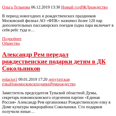
предприятий
потребительского
Ольга Тельнова
06.12.2019 13:30
Новый год
РЖД
рождество
рынка
2019
В период новогодних и рождественских праздников
года»
Московский филиал АО «ФПК» назначил более 120 пар
дополнительных пассажирских поездов (одна пара включает в
себя рейс туда и…
Более
Подробнее
120
Общество
пар
дополнительных
Александр Рем передал
поездов
рождественские подарки детям в ДК
станут
курсировать
Сокольников
между
Москвой
redactor1
09.01.2019 17:20
депутатская
и
ёлка
Новомосковск
подарки
Рем
рождество
крупными
городами
Заместитель председателя Тульской областной Думы,
на
секретарь новомосковского отделения партии «Единая
Новый
Россия» Александр Рем организовал Рождественскую елку в
год
Доме культуры микрорайона Сокольники. Сто подарков
и
получили юные…
Рождество