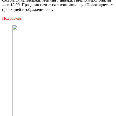
состоится на площади Ленина 7 января. Начало мероприятия
— в 18.00. Праздник начнется с мэппинг-шоу «Новогоднее» с
проекцией изображения на…
На
Подробнее
Рождество
покажут
последнее
шоу
проекта
«Тула
—
Новогодняя
столица
России»