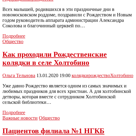
Всех малышей, родившихся в эти праздничные дни в
новомосковском роддоме, поздравили с Рождеством и Новым
годом руководитель аппарата администрации Александра
Соколова и благочинный церквей по…
Малышей
Подробнее
родившихся
Общество
в
праздники
Как проходили Рождественские
поздравили
колядки в селе Холтобино
с
Рождеством
Ольга Тельнова
13.01.2020 19:00
колядки
рождество
Холтобино
Уже давно Рождество является одним из самых значимых и
любимых праздников для всех христиан. А для холтобинской
детворы, которая вместе с сотрудником Холтобинской
сельской библиотеки…
Как
Подробнее
проходили
Важные новости
Общество
Рождественские
колядки
Пациентов филиала №1 НГКБ
в