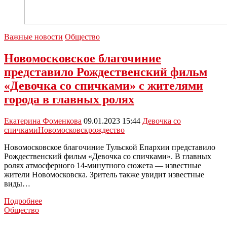
Важные новости
Общество
Новомосковское благочиние
представило Рождественский фильм
«Девочка со спичками» с жителями
города в главных ролях
Екатерина Фоменкова
09.01.2023 15:44
Девочка со
спичками
Новомосковск
рождество
Новомосковское благочиние Тульской Епархии представило
Рождественский фильм «Девочка со спичками». В главных
ролях атмосферного 14-минутного сюжета — известные
жители Новомосковска. Зритель также увидит известные
виды…
Новомосковское
Подробнее
благочиние
Общество
представило