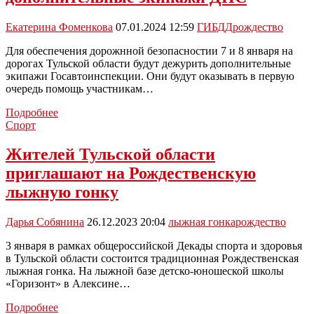
Рождество
Екатерина Фоменкова
07.01.2024 12:59
ГИБДД
рождество
Для обеспечения дорожнной безопасностии 7 и 8 января на
дорогах Тульской области будут дежурить дополнительные
экипажи Госавтоинспекции. Они будут оказывать в первую
очередь помощь участникам…
7
Подробнее
и
Спорт
8
января
Жителей Тульской области
на
приглашают на Рождественскую
дорогах
Тульской
лыжную гонку
области
будут
Дарья Собянина
26.12.2023 20:04
лыжная гонка
рождество
дежурить
дополнительные
3 января в рамках общероссийской Декады спорта и здоровья
экипажи
в Тульской области состоится традиционная Рождественская
ДПС
лыжная гонка. На лыжной базе детско-юношеской школы
«Горизонт» в Алексине…
Жителей
Подробнее