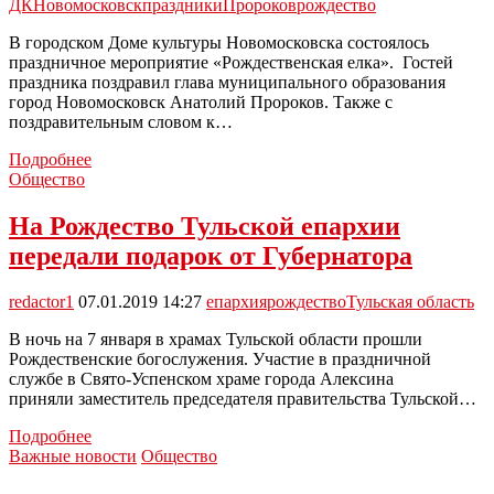
ДК
Новомосковск
праздники
Пророков
рождество
В городском Доме культуры Новомосковска состоялось
праздничное мероприятие «Рождественская елка». Гостей
праздника поздравил глава муниципального образования
город Новомосковск Анатолий Пророков. Также с
поздравительным словом к…
Пророков
Подробнее
поздравил
Общество
гостей
на
На Рождество Тульской епархии
Рождественской
передали подарок от Губернатора
елке
redactor1
07.01.2019 14:27
епархия
рождество
Тульская область
В ночь на 7 января в храмах Тульской области прошли
Рождественские богослужения. Участие в праздничной
службе в Свято-Успенском храме города Алексина
приняли заместитель председателя правительства Тульской…
На
Подробнее
Рождество
Важные новости
Общество
Тульской