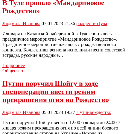
Рождественский
В Туле прошло «Мандариновое
фильм
Рождество»
«Девочка
со
спичками»
Людмила Иванова
07.01.2023 21:36
рождество
Тула
с
жителями
7 января на Казанской набережной в Туле состоялось
города
праздничное мероприятие «Мандариновое Рождество».
в
Праздничное мероприятие началось с рождественского
главных
концерта. Коллективы региона исполнили песни советской
ролях
эстрады, русские народные…
В
Подробнее
Туле
Общество
прошло
«Мандариновое
Путин поручил Шойгу в ходе
Рождество»
спецоперации ввести режим
прекращения огня на Рождество
Людмила Иванова
05.01.2023 19:27
Путин
рождество
Путин поручил Шойгу ввести с 12.00 6 января до 24.00 7
января режим прекращения огня по всей линии боевого
соприкосновения сторон на Украине «Исходя из…