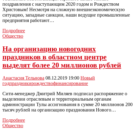
поздравления с наступающим 2020 годом и Рождеством
Христовым! Несмотря на сложную внешнеэкономическую
ситуацию, западные санкции, наши ведущие промышленные
предприятия работают…
Главы
Подробнее
Новомосковска
Общество
поздравляют
горожан
На организацию новогодних
с
праздников в областном центре
наступающими
праздниками
выделят более 20 миллионов рублей
Анастасия Тельнова
08.12.2019 19:00
Новый
год
праздники
рождество
финансирование
Сити-менеджер Дмитрий Миляев подписал распоряжение о
выделении отраслевым и территориальным органам
администрации Тулы ассигнования в сумме 20 миллионов 200
тысяч рублей на организацию празднования Нового…
На
Подробнее
организацию
Общество
новогодних