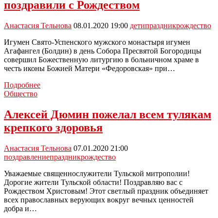
поздравили с Рождеством
селе
Холтобино
Анастасия Тельнова
08.01.2020 19:00
дети
праздник
рождество
Игумен Свято-Успенского мужского монастыря игумен
Агафангел (Болдин) в день Собора Пресвятой Богородицы
совершил Божественную литургию в больничном храме в
честь иконы Божией Матери «Федоровская» при…
Пациентов
Подробнее
филиала
Общество
№1
НГКБ
Алексей Дюмин пожелал всем тулякам
поздравили
крепкого здоровья
с
Рождеством
Анастасия Тельнова
07.01.2020 21:00
поздравление
праздник
рождество
Уважаемые священнослужители Тульской митрополии!
Дорогие жители Тульской области! Поздравляю вас с
Рождеством Христовым! Этот светлый праздник объединяет
всех православных верующих вокруг вечных ценностей
добра и…