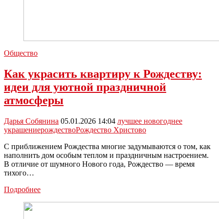
Общество
Как украсить квартиру к Рождеству:
идеи для уютной праздничной
атмосферы
Дарья Собянина
05.01.2026 14:04
лучшее новогоднее
украшение
рождество
Рождество Христово
С приближением Рождества многие задумываются о том, как
наполнить дом особым теплом и праздничным настроением.
В отличие от шумного Нового года, Рождество — время
тихого…
Как
Подробнее
украсить
квартиру
к