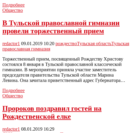
Александр
Подробнее
Рем
Общество
передал
рождественские
В Тульской православной гимназии
подарки
провели торжественный прием
детям
в
ДК
redactor1
09.01.2019 10:20
рождество
Тульская область
Тульская
Сокольников
православная гимназия
Торжественный прием, посвященный Рождеству Христову
состоялся 8 января в Тульской православной классической
гимназии. В мероприятии приняла участие заместитель
председателя правительства Тульской области Марина
Левина. Она зачитала приветственный адрес Губернатора…
В
Подробнее
Тульской
Общество
православной
гимназии
Пророков поздравил гостей на
провели
Рождественской елке
торжественный
прием
redactor1
08.01.2019 16:29