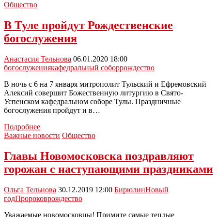
Свято-
Общество
Успенском
монастыре
В Туле пройдут Рождественские
проходит
богослужения
конкурс
новогодних
игрушек
Анастасия Тельнова
06.01.2020 18:00
богослужения
кафедральный собор
рождество
В ночь с 6 на 7 января митрополит Тульский и Ефремовский
Алексий совершит Божественную литургию в Свято-
Успенском кафедральном соборе Тулы. Праздничные
богослужения пройдут и в…
В
Подробнее
Туле
Важные новости
Общество
пройдут
Рождественские
Главы Новомосковска поздравляют
богослужения
горожан с наступающими праздниками
Ольга Тельнова
30.12.2019 12:00
Бирюлин
Новый
год
Пророков
рождество
Уважаемые новомосковцы! Примите самые теплые