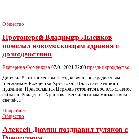
Общество
Протоиерей Владимир Лысиков
пожелал новомосковцам здравия и
долгоденствия
Екатерина Фоменкова
07.01.2021 22:00
праздник
рождество
Дорогие братья и сестры! Поздравляю вас с радостным
праздником Рождества Христова! Наступает великий
праздник: Православная Церковь готовится воспеть славное
событие Рождества Христова. Бесчисленным множеством
свечей…
Протоиерей
Подробнее
Владимир
Общество
Лысиков
пожелал
Алексей Дюмин поздравил туляков с
новомосковцам
Рождеством
здравия