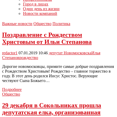
Город в лицах
Один день из жизни
Новости компаний
Важные новости
Общество
Политика
Поздравление с Рождеством
Христовым от Ильи Степанова
redactor1
07.01.2019 10:46
депутат Новомосковска
Илья
Степанов
рождество
Дорогие новомосковцы, примите самые добрые поздравления
с Рождеством Христовым! Рождество – главное торжество в
году. В этот день родился Иисус Христос. Верующие
чествуют Сына Божьего…
Поздравление
Подробнее
с
Общество
Рождеством
Христовым
29 декабря в Сокольниках прошла
от
депутатская елка, организованная
Ильи