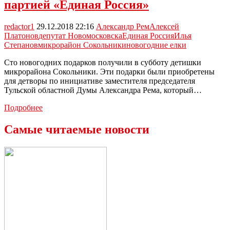
Степанова
партией «Единая Россия»
redactor1
29.12.2018 22:16
Александр Рем
Алексей
Платонов
депутат Новомосковска
Единая Россия
Илья
Степанов
микрорайон Сокольники
новогодние елки
Сто новогодних подарков получили в субботу детишки
микрорайона Сокольники. Эти подарки были приобретены
для детворы по инициативе заместителя председателя
Тульской областной Думы Александра Рема, который…
29
Подробнее
декабря
в
Самые читаемые новости
Сокольниках
прошла
депутатская
елка,
организованная
партией
«Единая
Россия»