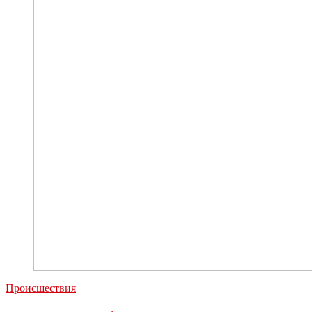
трехлетней
девочки
Происшествия