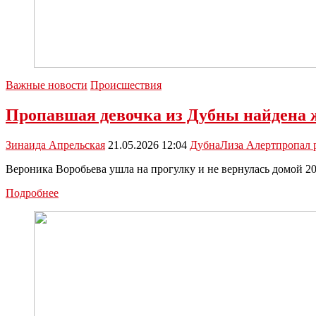
Важные новости
Происшествия
Пропавшая девочка из Дубны найдена 
Зинаида Апрельская
21.05.2026 12:04
Дубна
Лиза Алерт
пропал 
Вероника Воробьева ушла на прогулку и не вернулась домой 20
Пропавшая
Подробнее
девочка
из
Дубны
найдена
живой