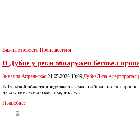
Важные новости
Происшествия
В Дубне у реки обнаружен беговел про
Зинаида Апрельская
21.05.2026 10:09
Дубна
Лиза Алерт
пропал 
В Тульской области продолжаются масштабные поиски пропавш
на опушке лесного массива, после…
В
Подробнее
Дубне
у
реки
обнаружен
беговел
пропавшей