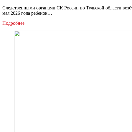
Следственными органами СК России по Тульской области возб
мая 2026 года ребенок…
В
Подробнее
Дубне
возбуждено
уголовное
дело
по
факту
безвестного
исчезновения
трёхлетней
девочки