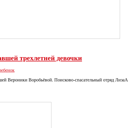
павшей трехлетней девочки
ребенок
ей Вероники Воробьёвой. Поисково-спасательный отряд ЛизаАл