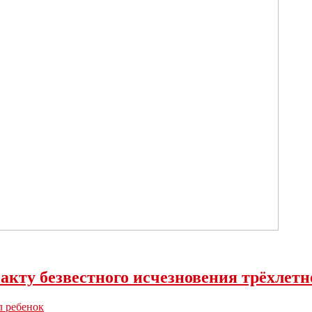
факту безвестного исчезновения трёхлет
л ребенок